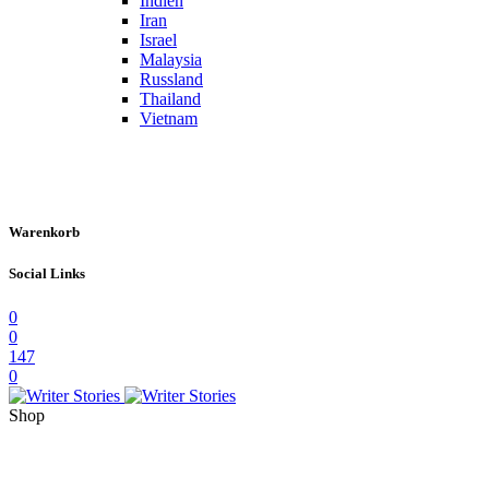
Indien
Iran
Israel
Malaysia
Russland
Thailand
Vietnam
Warenkorb
Social Links
0
0
147
0
Shop