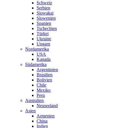
Schweiz
Serbien
Slowakai
Slowenien
Spanien
Tschechien
Türkei
Ukraine
Ungarn
Nordamerika
USA
Kanada
Südamerika
Argentinien
Brasilien
Bolivien
Chile
Mexiko
Peru
Australien
Neuseeland
Asien
Armenien
China
Indien