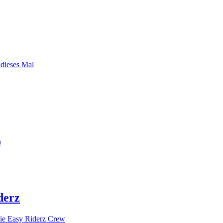
 dieses Mal
n
derz
ie Easy Riderz Crew