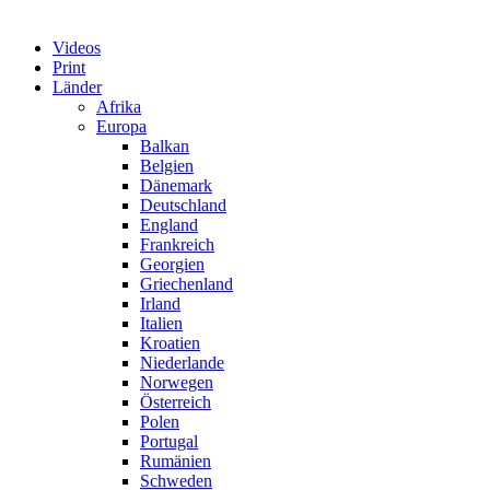
Videos
Print
Länder
Afrika
Europa
Balkan
Belgien
Dänemark
Deutschland
England
Frankreich
Georgien
Griechenland
Irland
Italien
Kroatien
Niederlande
Norwegen
Österreich
Polen
Portugal
Rumänien
Schweden