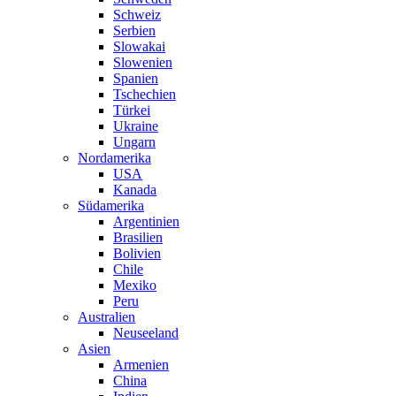
Schweiz
Serbien
Slowakai
Slowenien
Spanien
Tschechien
Türkei
Ukraine
Ungarn
Nordamerika
USA
Kanada
Südamerika
Argentinien
Brasilien
Bolivien
Chile
Mexiko
Peru
Australien
Neuseeland
Asien
Armenien
China