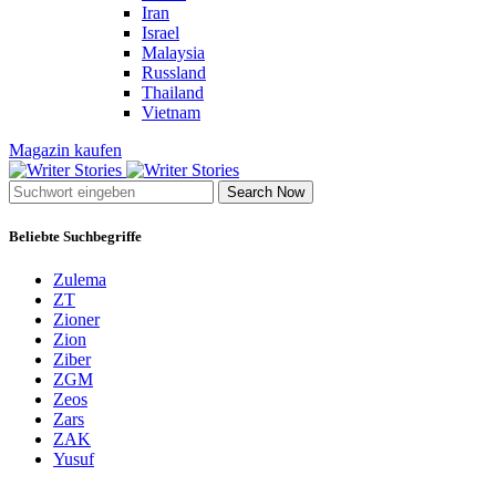
Iran
Israel
Malaysia
Russland
Thailand
Vietnam
Magazin kaufen
Search Now
Beliebte Suchbegriffe
Zulema
ZT
Zioner
Zion
Ziber
ZGM
Zeos
Zars
ZAK
Yusuf