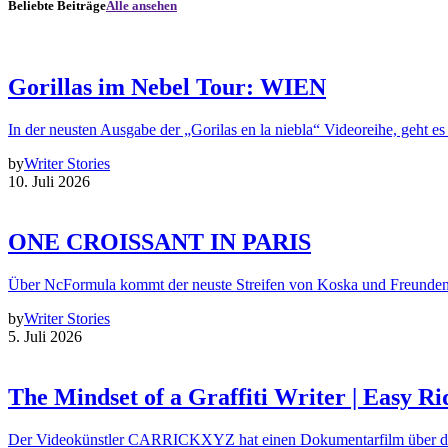
Beliebte Beiträge
Alle ansehen
Gorillas im Nebel Tour: WIEN
In der neusten Ausgabe der „Gorilas en la niebla“ Videoreihe, geht es
by
Writer Stories
10. Juli 2026
ONE CROISSANT IN PARIS
Über NcFormula kommt der neuste Streifen von Koska und Freunde
by
Writer Stories
5. Juli 2026
The Mindset of a Graffiti Writer | Easy Ri
Der Videokünstler CARRICKXYZ hat einen Dokumentarfilm über d