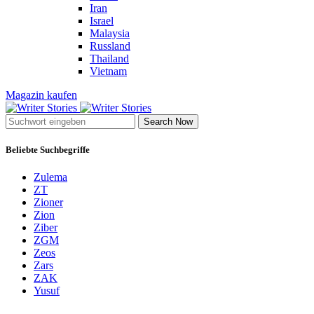
Iran
Israel
Malaysia
Russland
Thailand
Vietnam
Magazin kaufen
Search Now
Beliebte Suchbegriffe
Zulema
ZT
Zioner
Zion
Ziber
ZGM
Zeos
Zars
ZAK
Yusuf