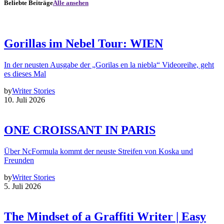
Beliebte Beiträge
Alle ansehen
Gorillas im Nebel Tour: WIEN
In der neusten Ausgabe der „Gorilas en la niebla“ Videoreihe, geht
es dieses Mal
by
Writer Stories
10. Juli 2026
ONE CROISSANT IN PARIS
Über NcFormula kommt der neuste Streifen von Koska und
Freunden
by
Writer Stories
5. Juli 2026
The Mindset of a Graffiti Writer | Easy