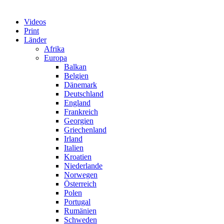
Videos
Print
Länder
Afrika
Europa
Balkan
Belgien
Dänemark
Deutschland
England
Frankreich
Georgien
Griechenland
Irland
Italien
Kroatien
Niederlande
Norwegen
Österreich
Polen
Portugal
Rumänien
Schweden