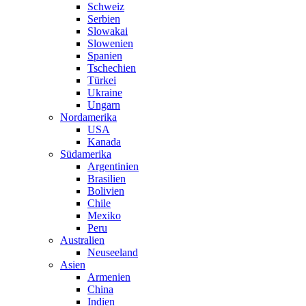
Schweiz
Serbien
Slowakai
Slowenien
Spanien
Tschechien
Türkei
Ukraine
Ungarn
Nordamerika
USA
Kanada
Südamerika
Argentinien
Brasilien
Bolivien
Chile
Mexiko
Peru
Australien
Neuseeland
Asien
Armenien
China
Indien