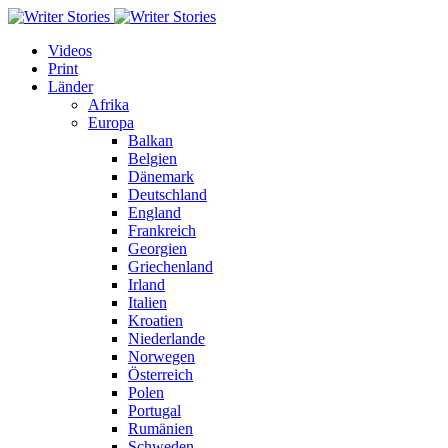
Videos
Print
Länder
Afrika
Europa
Balkan
Belgien
Dänemark
Deutschland
England
Frankreich
Georgien
Griechenland
Irland
Italien
Kroatien
Niederlande
Norwegen
Österreich
Polen
Portugal
Rumänien
Schweden