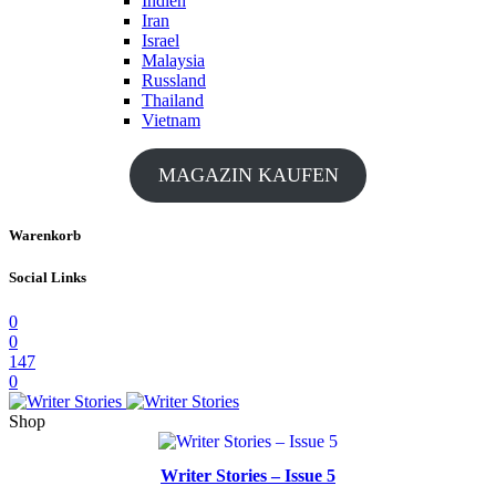
Indien
Iran
Israel
Malaysia
Russland
Thailand
Vietnam
MAGAZIN KAUFEN
Warenkorb
Social Links
0
0
147
0
Shop
Writer Stories – Issue 5