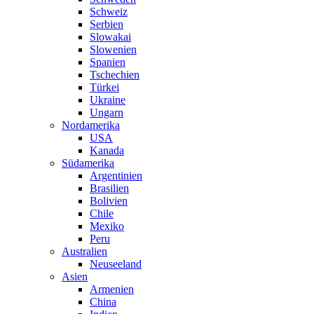
Schweiz
Serbien
Slowakai
Slowenien
Spanien
Tschechien
Türkei
Ukraine
Ungarn
Nordamerika
USA
Kanada
Südamerika
Argentinien
Brasilien
Bolivien
Chile
Mexiko
Peru
Australien
Neuseeland
Asien
Armenien
China