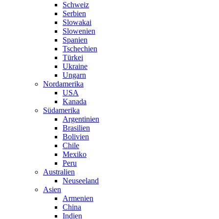
Schweiz
Serbien
Slowakai
Slowenien
Spanien
Tschechien
Türkei
Ukraine
Ungarn
Nordamerika
USA
Kanada
Südamerika
Argentinien
Brasilien
Bolivien
Chile
Mexiko
Peru
Australien
Neuseeland
Asien
Armenien
China
Indien