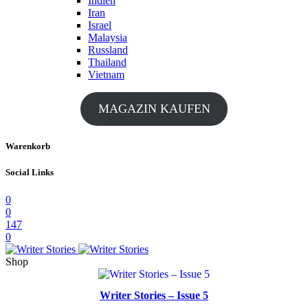
Indien
Iran
Israel
Malaysia
Russland
Thailand
Vietnam
MAGAZIN KAUFEN
Warenkorb
Social Links
0
0
147
0
Shop
Writer Stories – Issue 5