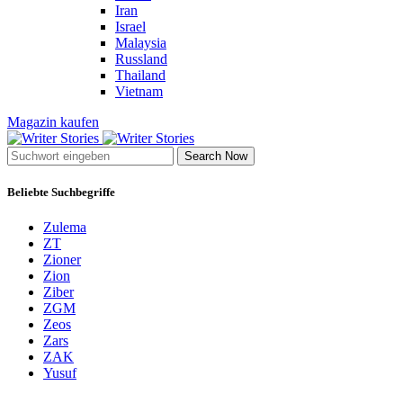
Iran
Israel
Malaysia
Russland
Thailand
Vietnam
Magazin kaufen
Search Now
Beliebte Suchbegriffe
Zulema
ZT
Zioner
Zion
Ziber
ZGM
Zeos
Zars
ZAK
Yusuf