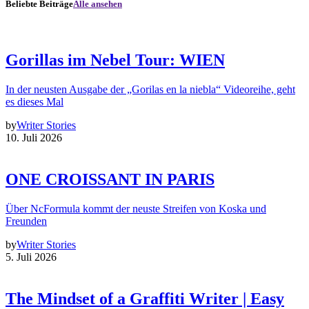
Beliebte Beiträge
Alle ansehen
Gorillas im Nebel Tour: WIEN
In der neusten Ausgabe der „Gorilas en la niebla“ Videoreihe, geht
es dieses Mal
by
Writer Stories
10. Juli 2026
ONE CROISSANT IN PARIS
Über NcFormula kommt der neuste Streifen von Koska und
Freunden
by
Writer Stories
5. Juli 2026
The Mindset of a Graffiti Writer | Easy