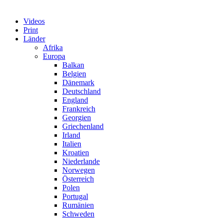
Videos
Print
Länder
Afrika
Europa
Balkan
Belgien
Dänemark
Deutschland
England
Frankreich
Georgien
Griechenland
Irland
Italien
Kroatien
Niederlande
Norwegen
Österreich
Polen
Portugal
Rumänien
Schweden