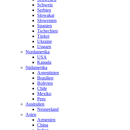
Schweiz
Serbien
Slowakai
Slowenien
Spanien
Tschechien
Türkei
Ukraine
Ungarn
Nordamerika
USA
Kanada
Südamerika
Argentinien
Brasilien
Bolivien
Chile
Mexiko
Peru
Australien
Neuseeland
Asien
Armenien
China