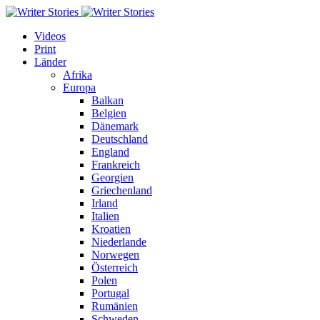
Videos
Print
Länder
Afrika
Europa
Balkan
Belgien
Dänemark
Deutschland
England
Frankreich
Georgien
Griechenland
Irland
Italien
Kroatien
Niederlande
Norwegen
Österreich
Polen
Portugal
Rumänien
Schweden