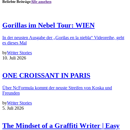
Beliebte Beiträge
Alle ansehen
Gorillas im Nebel Tour: WIEN
In der neusten Ausgabe der „Gorilas en la niebla“ Videoreihe, geht
es dieses Mal
by
Writer Stories
10. Juli 2026
ONE CROISSANT IN PARIS
Über NcFormula kommt der neuste Streifen von Koska und
Freunden
by
Writer Stories
5. Juli 2026
The Mindset of a Graffiti Writer | Easy