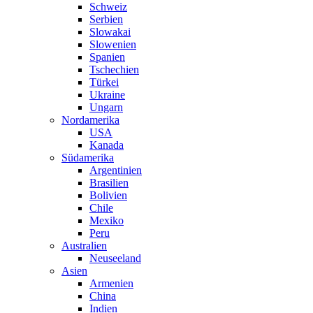
Schweiz
Serbien
Slowakai
Slowenien
Spanien
Tschechien
Türkei
Ukraine
Ungarn
Nordamerika
USA
Kanada
Südamerika
Argentinien
Brasilien
Bolivien
Chile
Mexiko
Peru
Australien
Neuseeland
Asien
Armenien
China
Indien