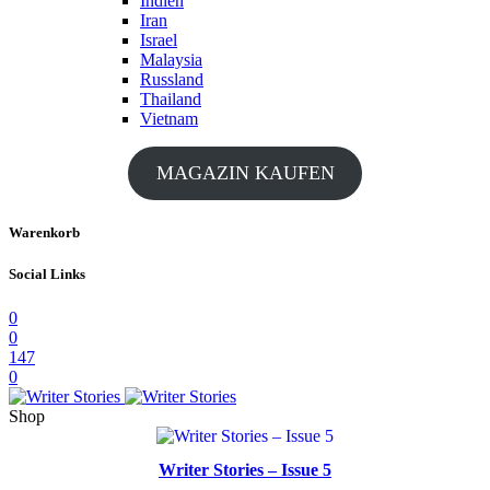
Indien
Iran
Israel
Malaysia
Russland
Thailand
Vietnam
MAGAZIN KAUFEN
Warenkorb
Social Links
0
0
147
0
Shop
Writer Stories – Issue 5