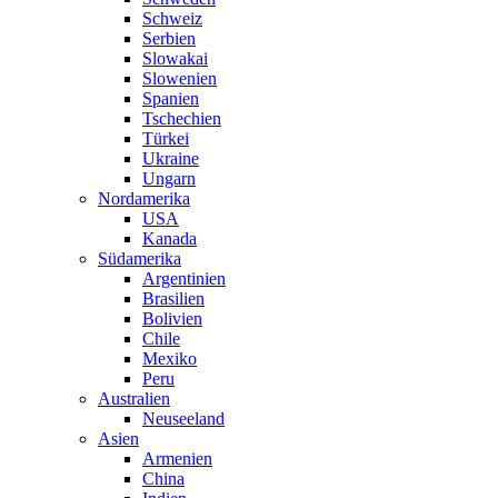
Schweiz
Serbien
Slowakai
Slowenien
Spanien
Tschechien
Türkei
Ukraine
Ungarn
Nordamerika
USA
Kanada
Südamerika
Argentinien
Brasilien
Bolivien
Chile
Mexiko
Peru
Australien
Neuseeland
Asien
Armenien
China