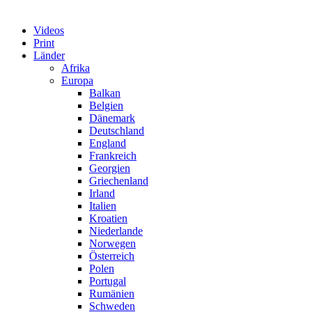
Videos
Print
Länder
Afrika
Europa
Balkan
Belgien
Dänemark
Deutschland
England
Frankreich
Georgien
Griechenland
Irland
Italien
Kroatien
Niederlande
Norwegen
Österreich
Polen
Portugal
Rumänien
Schweden