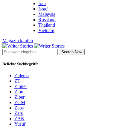
Iran
Israel
Malaysia
Russland
Thailand
Vietnam
Magazin kaufen
Search Now
Beliebte Suchbegriffe
Zulema
ZT
Zioner
Zion
Ziber
ZGM
Zeos
Zars
ZAK
Yusuf