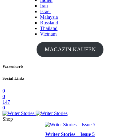
Indien
Iran
Israel
Malaysia
Russland
Thailand
Vietnam
MAGAZIN KAUFEN
Warenkorb
Social Links
0
0
147
0
Shop
Writer Stories – Issue 5