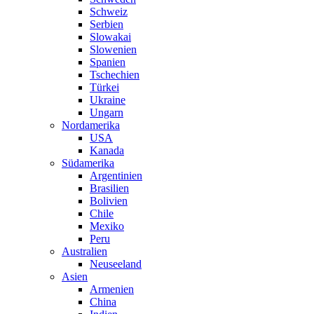
Schweiz
Serbien
Slowakai
Slowenien
Spanien
Tschechien
Türkei
Ukraine
Ungarn
Nordamerika
USA
Kanada
Südamerika
Argentinien
Brasilien
Bolivien
Chile
Mexiko
Peru
Australien
Neuseeland
Asien
Armenien
China