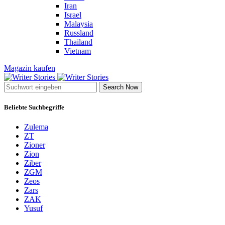
Iran
Israel
Malaysia
Russland
Thailand
Vietnam
Magazin kaufen
Search Now
Beliebte Suchbegriffe
Zulema
ZT
Zioner
Zion
Ziber
ZGM
Zeos
Zars
ZAK
Yusuf