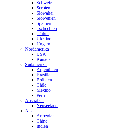
Schweiz
Serbien
Slowakai
Slowenien
Spanien
Tschechien
Türkei
Ukraine
Ungarn
Nordamerika
USA
Kanada
Südamerika
Argentinien
Brasilien
Bolivien
Chile
Mexiko
Peru
Australien
Neuseeland
Asien
Armenien
China
Indien