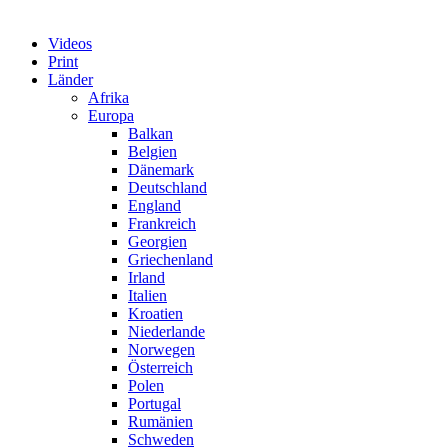
Videos
Print
Länder
Afrika
Europa
Balkan
Belgien
Dänemark
Deutschland
England
Frankreich
Georgien
Griechenland
Irland
Italien
Kroatien
Niederlande
Norwegen
Österreich
Polen
Portugal
Rumänien
Schweden