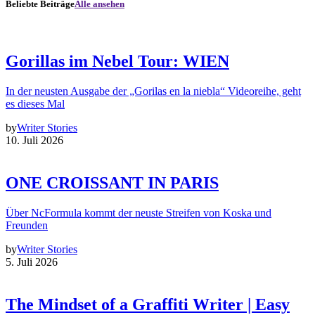
Beliebte Beiträge
Alle ansehen
Gorillas im Nebel Tour: WIEN
In der neusten Ausgabe der „Gorilas en la niebla“ Videoreihe, geht
es dieses Mal
by
Writer Stories
10. Juli 2026
ONE CROISSANT IN PARIS
Über NcFormula kommt der neuste Streifen von Koska und
Freunden
by
Writer Stories
5. Juli 2026
The Mindset of a Graffiti Writer | Easy