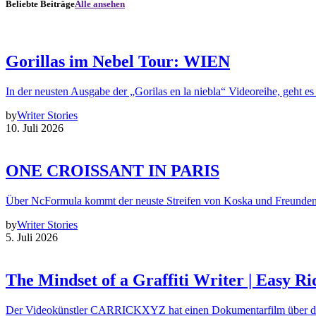
Beliebte Beiträge
Alle ansehen
Gorillas im Nebel Tour: WIEN
In der neusten Ausgabe der „Gorilas en la niebla“ Videoreihe, geht es
by
Writer Stories
10. Juli 2026
ONE CROISSANT IN PARIS
Über NcFormula kommt der neuste Streifen von Koska und Freunde
by
Writer Stories
5. Juli 2026
The Mindset of a Graffiti Writer | Easy Ri
Der Videokünstler CARRICKXYZ hat einen Dokumentarfilm über d