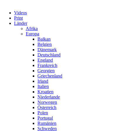
Videos
Print
Länder
Afrika
Europa
Balkan
Belgien
Dänemark
Deutschland
England
Frankreich
Georgien
Griechenland
Irland
Italien
Kroatien
Niederlande
Norwegen
Österreich
Polen
Portugal
Rumänien
Schweden