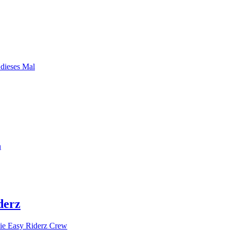
 dieses Mal
n
derz
ie Easy Riderz Crew