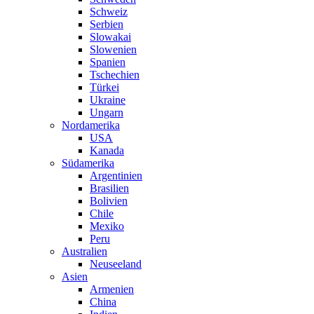
Schweiz
Serbien
Slowakai
Slowenien
Spanien
Tschechien
Türkei
Ukraine
Ungarn
Nordamerika
USA
Kanada
Südamerika
Argentinien
Brasilien
Bolivien
Chile
Mexiko
Peru
Australien
Neuseeland
Asien
Armenien
China