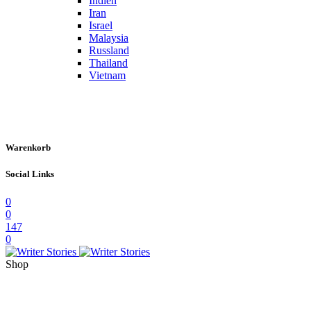
Indien
Iran
Israel
Malaysia
Russland
Thailand
Vietnam
Warenkorb
Social Links
0
0
147
0
Shop