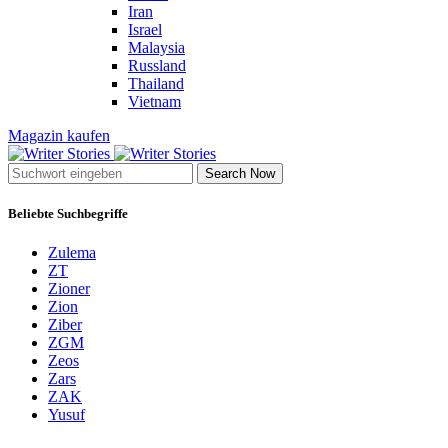
Iran
Israel
Malaysia
Russland
Thailand
Vietnam
Magazin kaufen
Search Now
Beliebte Suchbegriffe
Zulema
ZT
Zioner
Zion
Ziber
ZGM
Zeos
Zars
ZAK
Yusuf