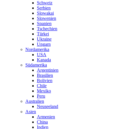
Schweiz
Serbien
Slowakai
Slowenien
Spanien
Tschechien
Türkei
Ukraine
Ungarn
Nordamerika
USA
Kanada
Südamerika
Argentinien
Brasilien
Bolivien
Chile
Mexiko
Peru
Australien
Neuseeland
Asien
Armenien
China
Indien