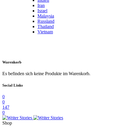
Indien
Iran
Israel
Malaysia
Russland
Thailand
Vietnam
Warenkorb
Es befinden sich keine Produkte im Warenkorb.
Social Links
0
0
147
0
Shop