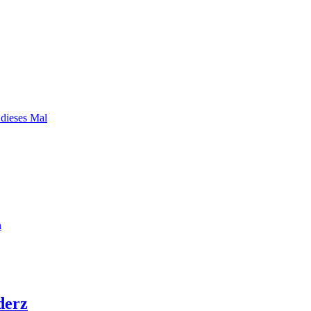
 dieses Mal
n
derz