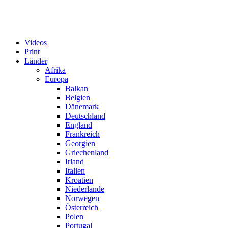
Videos
Print
Länder
Afrika
Europa
Balkan
Belgien
Dänemark
Deutschland
England
Frankreich
Georgien
Griechenland
Irland
Italien
Kroatien
Niederlande
Norwegen
Österreich
Polen
Portugal