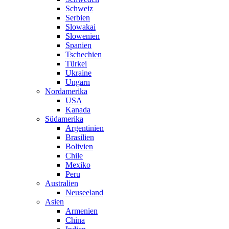
Schweiz
Serbien
Slowakai
Slowenien
Spanien
Tschechien
Türkei
Ukraine
Ungarn
Nordamerika
USA
Kanada
Südamerika
Argentinien
Brasilien
Bolivien
Chile
Mexiko
Peru
Australien
Neuseeland
Asien
Armenien
China