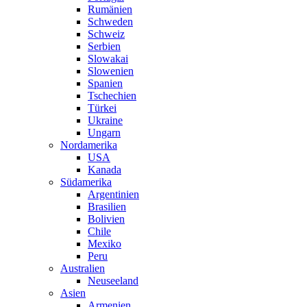
Rumänien
Schweden
Schweiz
Serbien
Slowakai
Slowenien
Spanien
Tschechien
Türkei
Ukraine
Ungarn
Nordamerika
USA
Kanada
Südamerika
Argentinien
Brasilien
Bolivien
Chile
Mexiko
Peru
Australien
Neuseeland
Asien
Armenien