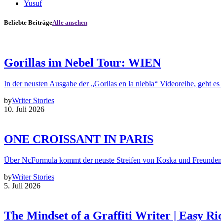
Yusuf
Beliebte Beiträge
Alle ansehen
Gorillas im Nebel Tour: WIEN
In der neusten Ausgabe der „Gorilas en la niebla“ Videoreihe, geht es
by
Writer Stories
10. Juli 2026
ONE CROISSANT IN PARIS
Über NcFormula kommt der neuste Streifen von Koska und Freunde
by
Writer Stories
5. Juli 2026
The Mindset of a Graffiti Writer | Easy Ri