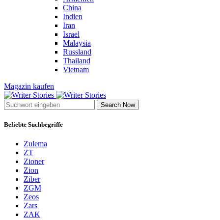
China
Indien
Iran
Israel
Malaysia
Russland
Thailand
Vietnam
Magazin kaufen
Search Now
Beliebte Suchbegriffe
Zulema
ZT
Zioner
Zion
Ziber
ZGM
Zeos
Zars
ZAK