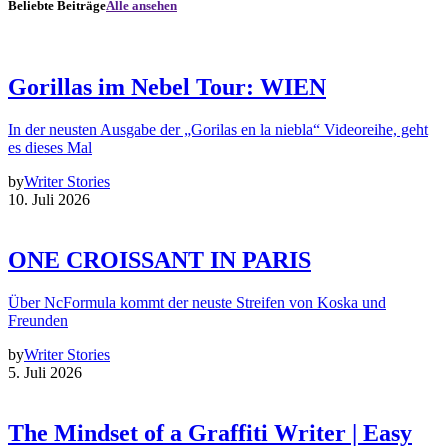
Beliebte Beiträge
Alle ansehen
Gorillas im Nebel Tour: WIEN
In der neusten Ausgabe der „Gorilas en la niebla“ Videoreihe, geht
es dieses Mal
by
Writer Stories
10. Juli 2026
ONE CROISSANT IN PARIS
Über NcFormula kommt der neuste Streifen von Koska und
Freunden
by
Writer Stories
5. Juli 2026
The Mindset of a Graffiti Writer | Easy