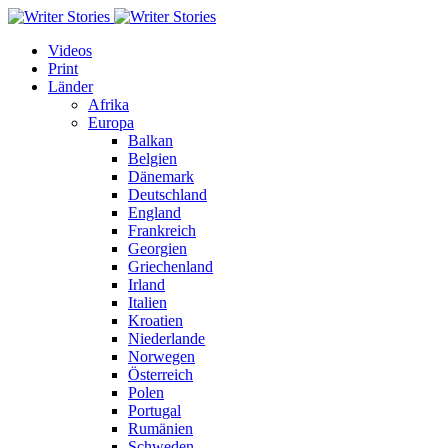
Videos
Print
Länder
Afrika
Europa
Balkan
Belgien
Dänemark
Deutschland
England
Frankreich
Georgien
Griechenland
Irland
Italien
Kroatien
Niederlande
Norwegen
Österreich
Polen
Portugal
Rumänien
Schweden