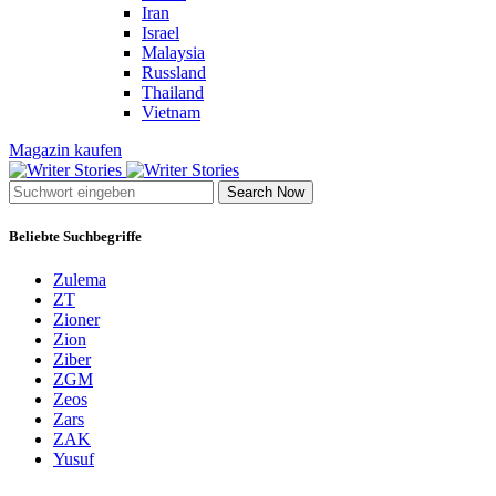
Iran
Israel
Malaysia
Russland
Thailand
Vietnam
Magazin kaufen
Search Now
Beliebte Suchbegriffe
Zulema
ZT
Zioner
Zion
Ziber
ZGM
Zeos
Zars
ZAK
Yusuf