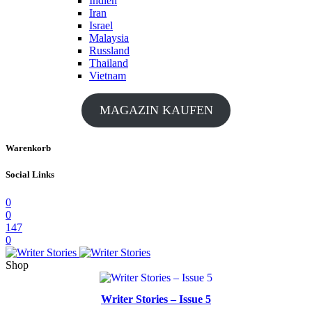
Indien
Iran
Israel
Malaysia
Russland
Thailand
Vietnam
MAGAZIN KAUFEN
Warenkorb
Social Links
0
0
147
0
Shop
Writer Stories – Issue 5