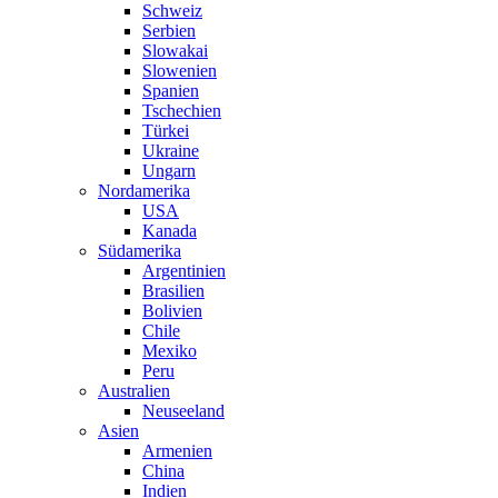
Schweiz
Serbien
Slowakai
Slowenien
Spanien
Tschechien
Türkei
Ukraine
Ungarn
Nordamerika
USA
Kanada
Südamerika
Argentinien
Brasilien
Bolivien
Chile
Mexiko
Peru
Australien
Neuseeland
Asien
Armenien
China
Indien