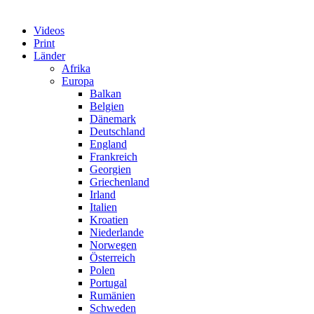
Videos
Print
Länder
Afrika
Europa
Balkan
Belgien
Dänemark
Deutschland
England
Frankreich
Georgien
Griechenland
Irland
Italien
Kroatien
Niederlande
Norwegen
Österreich
Polen
Portugal
Rumänien
Schweden