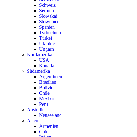
Schweiz
Serbien
Slowakai
Slowenien
Spanien
Tschechien
Türkei
Ukraine
Ungarn
Nordamerika
USA
Kanada
Südamerika
Argentinien
Brasilien
Bolivien
Chile
Mexiko
Peru
Australien
Neuseeland
Asien
Armenien
China