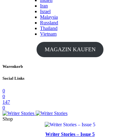
Indien
Iran
Israel
Malaysia
Russland
Thailand
Vietnam
MAGAZIN KAUFEN
Warenkorb
Social Links
0
0
147
0
Shop
Writer Stories – Issue 5