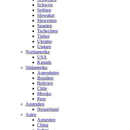
Schweiz
Serbien
Slowakai
Slowenien
Spanien
Tschechien
Türkei
Ukraine
Ungarn
Nordamerika
USA
Kanada
Südamerika
Argentinien
Brasilien
Bolivien
Chile
Mexiko
Peru
Australien
Neuseeland
Asien
Armenien
China