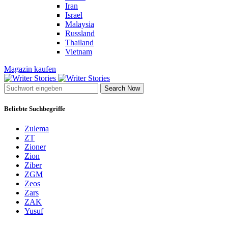
Iran
Israel
Malaysia
Russland
Thailand
Vietnam
Magazin kaufen
Search Now
Beliebte Suchbegriffe
Zulema
ZT
Zioner
Zion
Ziber
ZGM
Zeos
Zars
ZAK
Yusuf