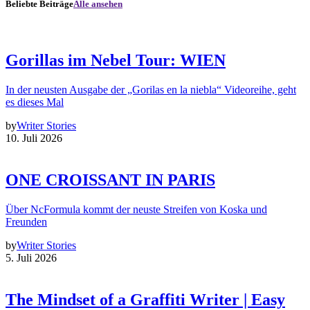
Beliebte Beiträge
Alle ansehen
Gorillas im Nebel Tour: WIEN
In der neusten Ausgabe der „Gorilas en la niebla“ Videoreihe, geht
es dieses Mal
by
Writer Stories
10. Juli 2026
ONE CROISSANT IN PARIS
Über NcFormula kommt der neuste Streifen von Koska und
Freunden
by
Writer Stories
5. Juli 2026
The Mindset of a Graffiti Writer | Easy