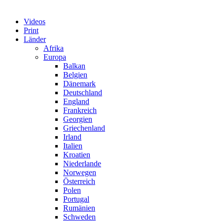
Videos
Print
Länder
Afrika
Europa
Balkan
Belgien
Dänemark
Deutschland
England
Frankreich
Georgien
Griechenland
Irland
Italien
Kroatien
Niederlande
Norwegen
Österreich
Polen
Portugal
Rumänien
Schweden