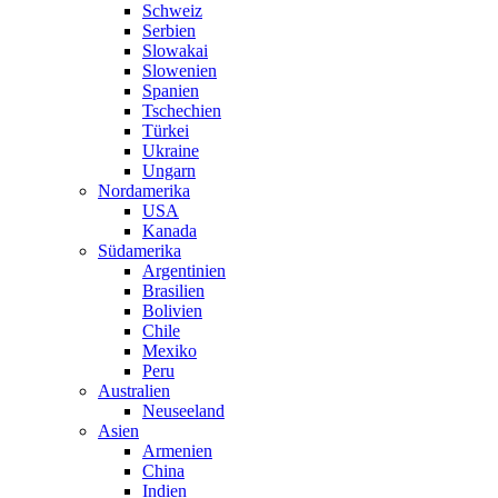
Schweiz
Serbien
Slowakai
Slowenien
Spanien
Tschechien
Türkei
Ukraine
Ungarn
Nordamerika
USA
Kanada
Südamerika
Argentinien
Brasilien
Bolivien
Chile
Mexiko
Peru
Australien
Neuseeland
Asien
Armenien
China
Indien