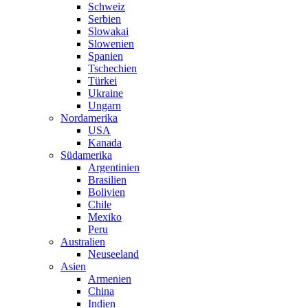
Schweiz
Serbien
Slowakai
Slowenien
Spanien
Tschechien
Türkei
Ukraine
Ungarn
Nordamerika
USA
Kanada
Südamerika
Argentinien
Brasilien
Bolivien
Chile
Mexiko
Peru
Australien
Neuseeland
Asien
Armenien
China
Indien