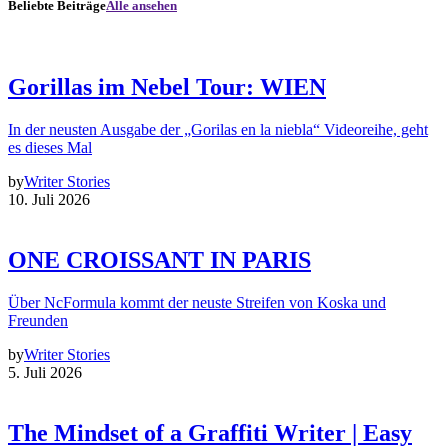
Beliebte Beiträge
Alle ansehen
Gorillas im Nebel Tour: WIEN
In der neusten Ausgabe der „Gorilas en la niebla“ Videoreihe, geht
es dieses Mal
by
Writer Stories
10. Juli 2026
ONE CROISSANT IN PARIS
Über NcFormula kommt der neuste Streifen von Koska und
Freunden
by
Writer Stories
5. Juli 2026
The Mindset of a Graffiti Writer | Easy