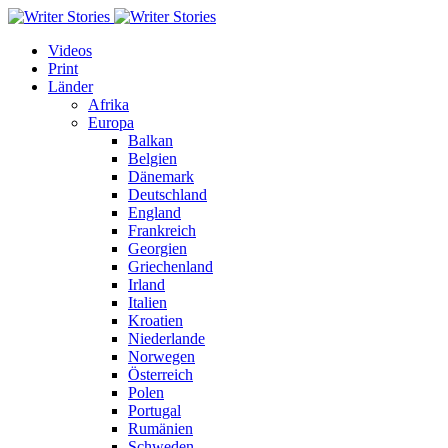
Videos
Print
Länder
Afrika
Europa
Balkan
Belgien
Dänemark
Deutschland
England
Frankreich
Georgien
Griechenland
Irland
Italien
Kroatien
Niederlande
Norwegen
Österreich
Polen
Portugal
Rumänien
Schweden