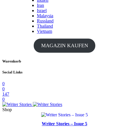
Indien
Iran
Israel
Malaysia
Russland
Thailand
Vietnam
MAGAZIN KAUFEN
Warenkorb
Social Links
0
0
147
0
Shop
Writer Stories – Issue 5