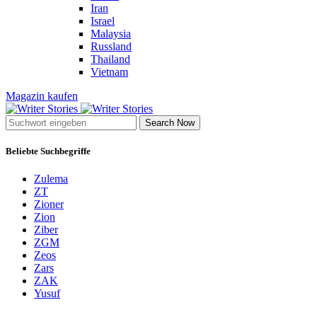
Iran
Israel
Malaysia
Russland
Thailand
Vietnam
Magazin kaufen
Search Now
Beliebte Suchbegriffe
Zulema
ZT
Zioner
Zion
Ziber
ZGM
Zeos
Zars
ZAK
Yusuf