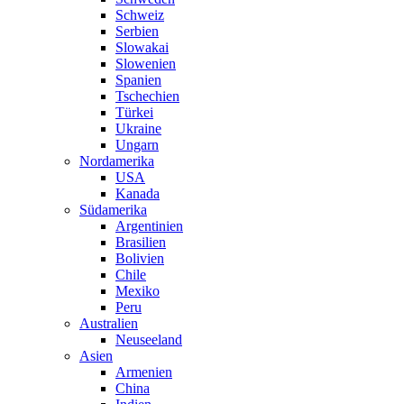
Schweiz
Serbien
Slowakai
Slowenien
Spanien
Tschechien
Türkei
Ukraine
Ungarn
Nordamerika
USA
Kanada
Südamerika
Argentinien
Brasilien
Bolivien
Chile
Mexiko
Peru
Australien
Neuseeland
Asien
Armenien
China