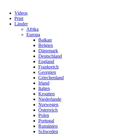
Videos
Print
Länder
Afrika
Europa
Balkan
Belgien
Dänemark
Deutschland
England
Frankreich
Georgien
Griechenland
Irland
Italien
Kroatien
Niederlande
Norwegen
Österreich
Polen
Portugal
Rumänien
Schweden