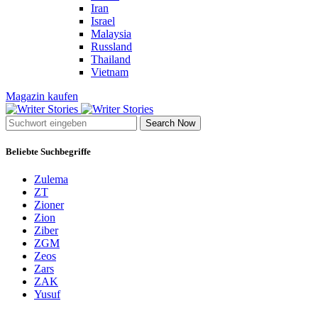
Iran
Israel
Malaysia
Russland
Thailand
Vietnam
Magazin kaufen
Search Now
Beliebte Suchbegriffe
Zulema
ZT
Zioner
Zion
Ziber
ZGM
Zeos
Zars
ZAK
Yusuf