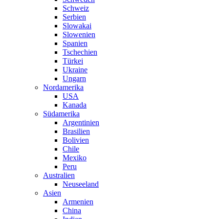
Schweiz
Serbien
Slowakai
Slowenien
Spanien
Tschechien
Türkei
Ukraine
Ungarn
Nordamerika
USA
Kanada
Südamerika
Argentinien
Brasilien
Bolivien
Chile
Mexiko
Peru
Australien
Neuseeland
Asien
Armenien
China