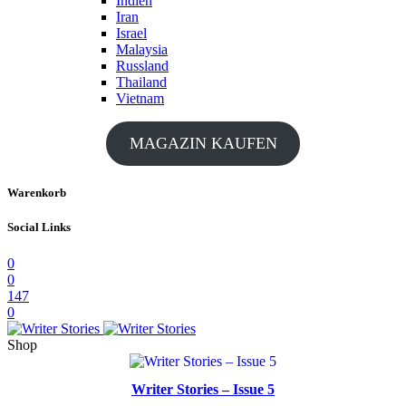
Indien
Iran
Israel
Malaysia
Russland
Thailand
Vietnam
MAGAZIN KAUFEN
Warenkorb
Social Links
0
0
147
0
Shop
Writer Stories – Issue 5