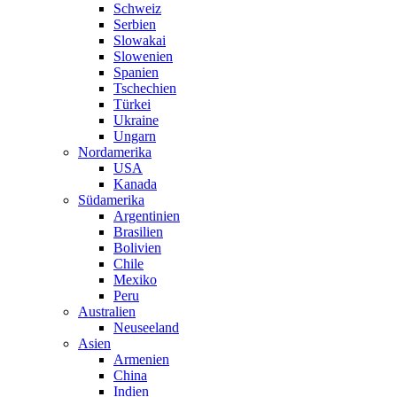
Schweiz
Serbien
Slowakai
Slowenien
Spanien
Tschechien
Türkei
Ukraine
Ungarn
Nordamerika
USA
Kanada
Südamerika
Argentinien
Brasilien
Bolivien
Chile
Mexiko
Peru
Australien
Neuseeland
Asien
Armenien
China
Indien