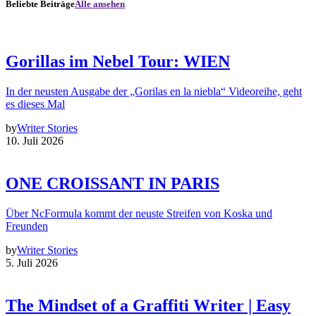
Beliebte Beiträge
Alle ansehen
Gorillas im Nebel Tour: WIEN
In der neusten Ausgabe der „Gorilas en la niebla“ Videoreihe, geht
es dieses Mal
by
Writer Stories
10. Juli 2026
ONE CROISSANT IN PARIS
Über NcFormula kommt der neuste Streifen von Koska und
Freunden
by
Writer Stories
5. Juli 2026
The Mindset of a Graffiti Writer | Easy