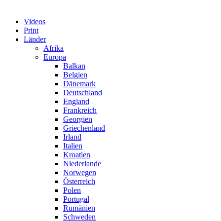
Videos
Print
Länder
Afrika
Europa
Balkan
Belgien
Dänemark
Deutschland
England
Frankreich
Georgien
Griechenland
Irland
Italien
Kroatien
Niederlande
Norwegen
Österreich
Polen
Portugal
Rumänien
Schweden