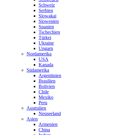
Schweiz
Serbien
Slowakai
Slowenien
Spanien
Tschechien
Türkei
Ukraine
Ungarn
Nordamerika
USA
Kanada
Südamerika
Argentinien
Brasilien
Bolivien
Chile
Mexiko
Peru
Australien
Neuseeland
Asien
Armenien
China