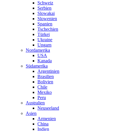
Schweiz
Serbien
Slowakai
Slowenien
Spanien
Tschechien
Türkei
Ukraine
Ungarn
Nordamerika
USA
Kanada
Südamerika
Argentinien
Brasilien
Bolivien
Chile
Mexiko
Peru
Australien
Neuseeland
Asien
Armenien
China
Indien