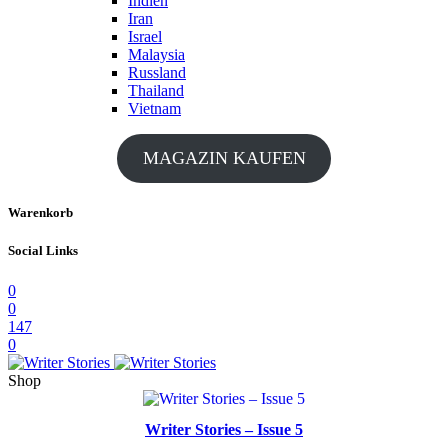
Indien
Iran
Israel
Malaysia
Russland
Thailand
Vietnam
MAGAZIN KAUFEN
Warenkorb
Social Links
0
0
147
0
Shop
Writer Stories – Issue 5