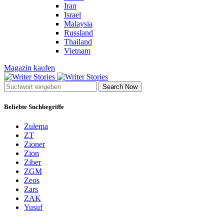
Iran
Israel
Malaysia
Russland
Thailand
Vietnam
Magazin kaufen
Search Now
Beliebte Suchbegriffe
Zulema
ZT
Zioner
Zion
Ziber
ZGM
Zeos
Zars
ZAK
Yusuf