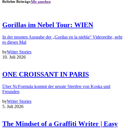
Beliebte Beiträge
Alle ansehen
Gorillas im Nebel Tour: WIEN
In der neusten Ausgabe der „Gorilas en la niebla“ Videoreihe, geht
es dieses Mal
by
Writer Stories
10. Juli 2026
ONE CROISSANT IN PARIS
Über NcFormula kommt der neuste Streifen von Koska und
Freunden
by
Writer Stories
5. Juli 2026
The Mindset of a Graffiti Writer | Easy