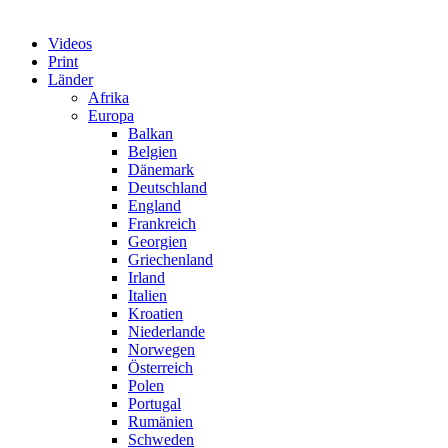
Videos
Print
Länder
Afrika
Europa
Balkan
Belgien
Dänemark
Deutschland
England
Frankreich
Georgien
Griechenland
Irland
Italien
Kroatien
Niederlande
Norwegen
Österreich
Polen
Portugal
Rumänien
Schweden