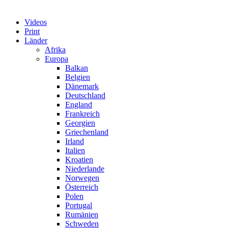
Videos
Print
Länder
Afrika
Europa
Balkan
Belgien
Dänemark
Deutschland
England
Frankreich
Georgien
Griechenland
Irland
Italien
Kroatien
Niederlande
Norwegen
Österreich
Polen
Portugal
Rumänien
Schweden