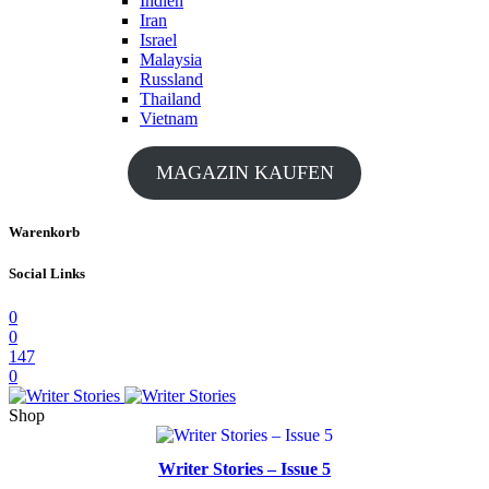
Indien
Iran
Israel
Malaysia
Russland
Thailand
Vietnam
MAGAZIN KAUFEN
Warenkorb
Social Links
0
0
147
0
Shop
Writer Stories – Issue 5