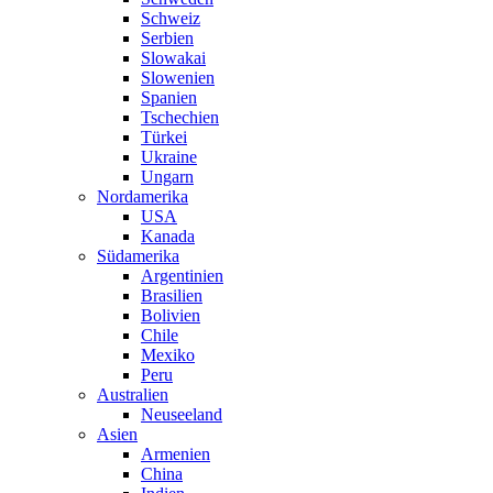
Schweiz
Serbien
Slowakai
Slowenien
Spanien
Tschechien
Türkei
Ukraine
Ungarn
Nordamerika
USA
Kanada
Südamerika
Argentinien
Brasilien
Bolivien
Chile
Mexiko
Peru
Australien
Neuseeland
Asien
Armenien
China