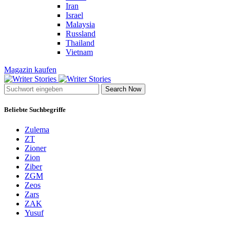
Iran
Israel
Malaysia
Russland
Thailand
Vietnam
Magazin kaufen
Search Now
Beliebte Suchbegriffe
Zulema
ZT
Zioner
Zion
Ziber
ZGM
Zeos
Zars
ZAK
Yusuf