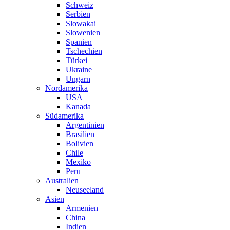
Schweiz
Serbien
Slowakai
Slowenien
Spanien
Tschechien
Türkei
Ukraine
Ungarn
Nordamerika
USA
Kanada
Südamerika
Argentinien
Brasilien
Bolivien
Chile
Mexiko
Peru
Australien
Neuseeland
Asien
Armenien
China
Indien