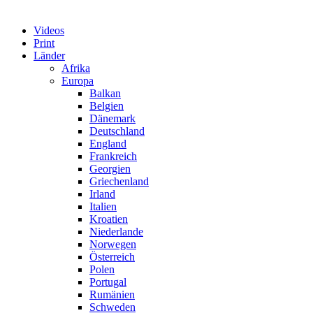
Videos
Print
Länder
Afrika
Europa
Balkan
Belgien
Dänemark
Deutschland
England
Frankreich
Georgien
Griechenland
Irland
Italien
Kroatien
Niederlande
Norwegen
Österreich
Polen
Portugal
Rumänien
Schweden