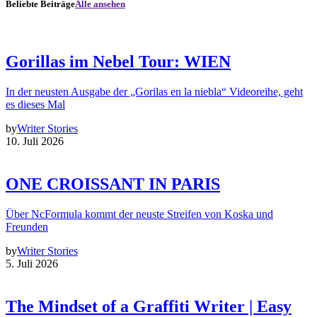
Beliebte Beiträge
Alle ansehen
Gorillas im Nebel Tour: WIEN
In der neusten Ausgabe der „Gorilas en la niebla“ Videoreihe, geht
es dieses Mal
by
Writer Stories
10. Juli 2026
ONE CROISSANT IN PARIS
Über NcFormula kommt der neuste Streifen von Koska und
Freunden
by
Writer Stories
5. Juli 2026
The Mindset of a Graffiti Writer | Easy