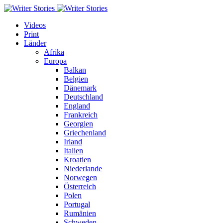
Videos
Print
Länder
Afrika
Europa
Balkan
Belgien
Dänemark
Deutschland
England
Frankreich
Georgien
Griechenland
Irland
Italien
Kroatien
Niederlande
Norwegen
Österreich
Polen
Portugal
Rumänien
Schweden