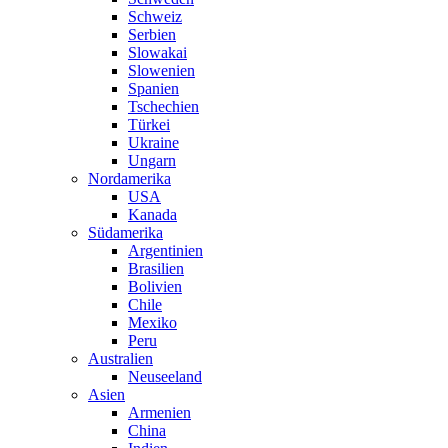
Schweiz
Serbien
Slowakai
Slowenien
Spanien
Tschechien
Türkei
Ukraine
Ungarn
Nordamerika
USA
Kanada
Südamerika
Argentinien
Brasilien
Bolivien
Chile
Mexiko
Peru
Australien
Neuseeland
Asien
Armenien
China