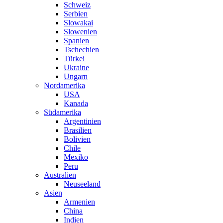
Schweiz
Serbien
Slowakai
Slowenien
Spanien
Tschechien
Türkei
Ukraine
Ungarn
Nordamerika
USA
Kanada
Südamerika
Argentinien
Brasilien
Bolivien
Chile
Mexiko
Peru
Australien
Neuseeland
Asien
Armenien
China
Indien