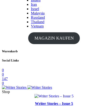
Indien
Iran
Israel
Malaysia
Russland
Thailand
Vietnam
MAGAZIN KAUFEN
Warenkorb
Social Links
0
0
147
0
Shop
Writer Stories – Issue 5