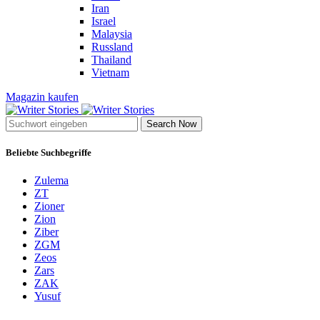
Iran
Israel
Malaysia
Russland
Thailand
Vietnam
Magazin kaufen
Search Now
Beliebte Suchbegriffe
Zulema
ZT
Zioner
Zion
Ziber
ZGM
Zeos
Zars
ZAK
Yusuf