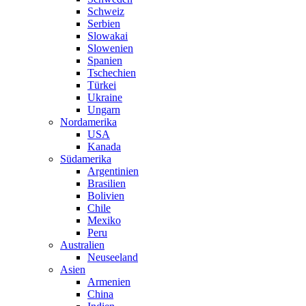
Schweiz
Serbien
Slowakai
Slowenien
Spanien
Tschechien
Türkei
Ukraine
Ungarn
Nordamerika
USA
Kanada
Südamerika
Argentinien
Brasilien
Bolivien
Chile
Mexiko
Peru
Australien
Neuseeland
Asien
Armenien
China