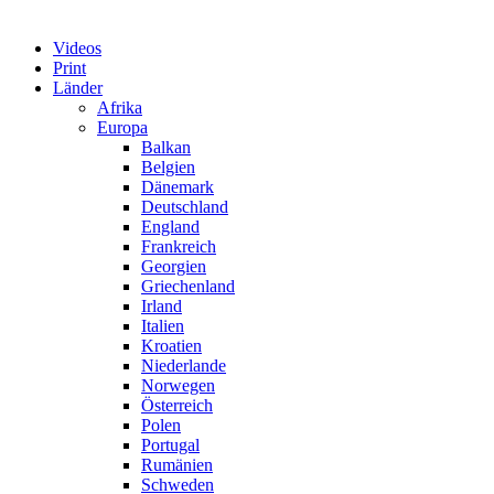
Videos
Print
Länder
Afrika
Europa
Balkan
Belgien
Dänemark
Deutschland
England
Frankreich
Georgien
Griechenland
Irland
Italien
Kroatien
Niederlande
Norwegen
Österreich
Polen
Portugal
Rumänien
Schweden