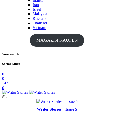
Indien
Iran
Israel
Malaysia
Russland
Thailand
Vietnam
MAGAZIN KAUFEN
Warenkorb
Social Links
0
0
147
0
Shop
Writer Stories – Issue 5