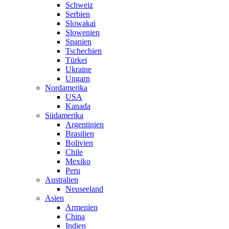
Schweiz
Serbien
Slowakai
Slowenien
Spanien
Tschechien
Türkei
Ukraine
Ungarn
Nordamerika
USA
Kanada
Südamerika
Argentinien
Brasilien
Bolivien
Chile
Mexiko
Peru
Australien
Neuseeland
Asien
Armenien
China
Indien