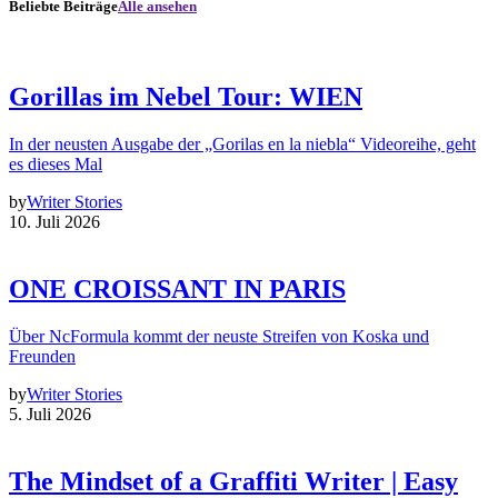
Beliebte Beiträge
Alle ansehen
Gorillas im Nebel Tour: WIEN
In der neusten Ausgabe der „Gorilas en la niebla“ Videoreihe, geht
es dieses Mal
by
Writer Stories
10. Juli 2026
ONE CROISSANT IN PARIS
Über NcFormula kommt der neuste Streifen von Koska und
Freunden
by
Writer Stories
5. Juli 2026
The Mindset of a Graffiti Writer | Easy