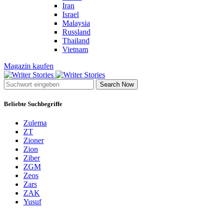
Iran
Israel
Malaysia
Russland
Thailand
Vietnam
Magazin kaufen
Search Now
Beliebte Suchbegriffe
Zulema
ZT
Zioner
Zion
Ziber
ZGM
Zeos
Zars
ZAK
Yusuf