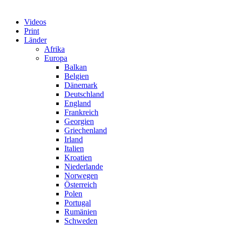
Videos
Print
Länder
Afrika
Europa
Balkan
Belgien
Dänemark
Deutschland
England
Frankreich
Georgien
Griechenland
Irland
Italien
Kroatien
Niederlande
Norwegen
Österreich
Polen
Portugal
Rumänien
Schweden