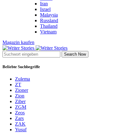
Iran
Israel
Malaysia
Russland
Thailand
Vietnam
Magazin kaufen
Search Now
Beliebte Suchbegriffe
Zulema
ZT
Zioner
Zion
Ziber
ZGM
Zeos
Zars
ZAK
Yusuf