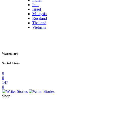
Indien
Iran
Israel
Malaysia
Russland
Thailand
Vietnam
Warenkorb
Social Links
0
0
147
0
Shop