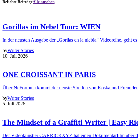
Beliebte Beiträge
Alle ansehen
Gorillas im Nebel Tour: WIEN
In der neusten Ausgabe der „Gorilas en la niebla“ Videoreihe, geht es
by
Writer Stories
10. Juli 2026
ONE CROISSANT IN PARIS
Über NcFormula kommt der neuste Streifen von Koska und Freunde
by
Writer Stories
5. Juli 2026
The Mindset of a Graffiti Writer | Easy Ri
Der Videokünstler CARRICKXYZ hat einen Dokumentarfilm über d