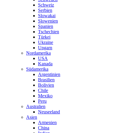
Schweiz
Serbien
Slowakai
Slowenien
Spanien
Tschechien
Türkei
Ukraine
Ungarn
Nordamerika
USA
Kanada
Südamerika
Argentinien
Brasilien
Bolivien
Chile
Mexiko
Peru
Australien
Neuseeland
Asien
Armenien
China