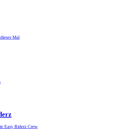
 dieses Mal
n
derz
ie Easy Riderz Crew