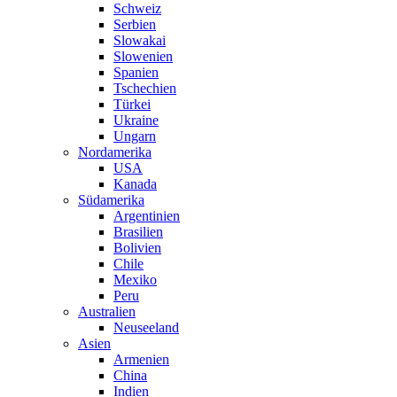
Schweiz
Serbien
Slowakai
Slowenien
Spanien
Tschechien
Türkei
Ukraine
Ungarn
Nordamerika
USA
Kanada
Südamerika
Argentinien
Brasilien
Bolivien
Chile
Mexiko
Peru
Australien
Neuseeland
Asien
Armenien
China
Indien