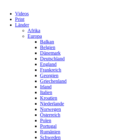
Videos
Print
Länder
Afrika
Europa
Balkan
Belgien
Dänemark
Deutschland
England
Frankreich
Georgien
Griechenland
Irland
Italien
Kroatien
Niederlande
Norwegen
Österreich
Polen
Portugal
Rumänien
Schweden