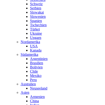
Schweiz
Serbien
Slowakai
Slowenien
Spanien
Tschechien
Türkei
Ukraine
Ungarn
Nordamerika
USA
Kanada
Südamerika
Argentinien
Brasilien
Bolivien
Chile
Mexiko
Peru
Australien
Neuseeland
Asien
Armenien
China