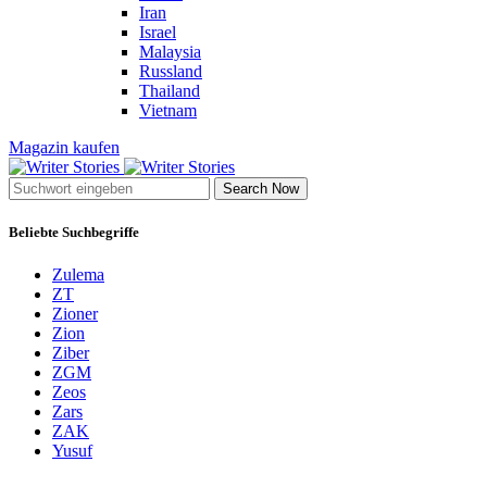
Iran
Israel
Malaysia
Russland
Thailand
Vietnam
Magazin kaufen
Search Now
Beliebte Suchbegriffe
Zulema
ZT
Zioner
Zion
Ziber
ZGM
Zeos
Zars
ZAK
Yusuf