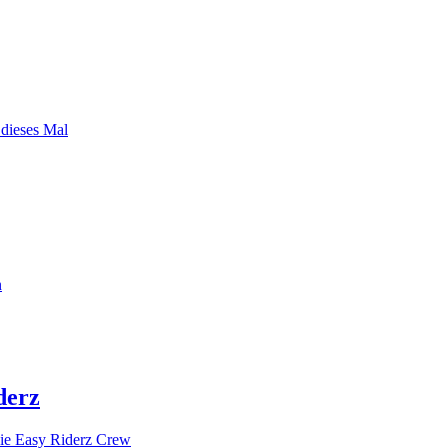
 dieses Mal
n
derz
ie Easy Riderz Crew