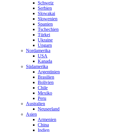
Schweiz
Serbien
Slowakai
Slowenien
Spanien
Tschechien
Türkei
Ukraine
Ungarn
Nordamerika
USA
Kanada
Südamerika
Argentinien
Brasilien
Bolivien
Chile
Mexiko
Peru
Australien
Neuseeland
Asien
Armenien
China
Indien