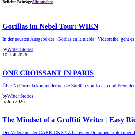
Beliebte Beiträge
Alle ansehen
Gorillas im Nebel Tour: WIEN
In der neusten Ausgabe der „Gorilas en la niebla“ Videoreihe, geht es
by
Writer Stories
10. Juli 2026
ONE CROISSANT IN PARIS
Über NcFormula kommt der neuste Streifen von Koska und Freunde
by
Writer Stories
5. Juli 2026
The Mindset of a Graffiti Writer | Easy Ri
Der Videokünstler CARRICKXYZ hat einen Dokumentarfilm über d