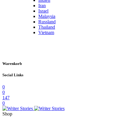
Indien
Iran
Israel
Malaysia
Russland
Thailand
Vietnam
Warenkorb
Social Links
0
0
147
0
Shop