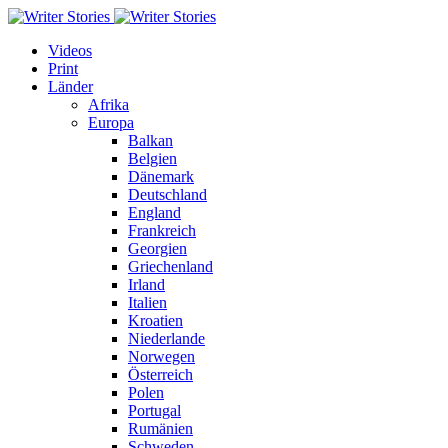
Videos
Print
Länder
Afrika
Europa
Balkan
Belgien
Dänemark
Deutschland
England
Frankreich
Georgien
Griechenland
Irland
Italien
Kroatien
Niederlande
Norwegen
Österreich
Polen
Portugal
Rumänien
Schweden