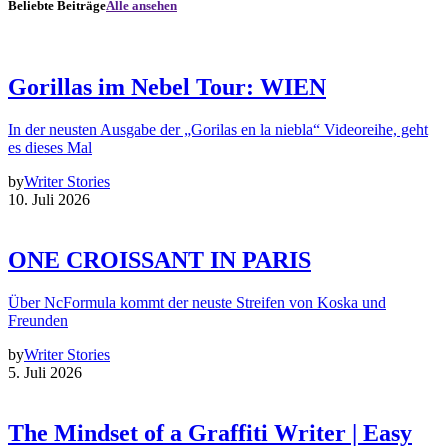
Beliebte Beiträge
Alle ansehen
Gorillas im Nebel Tour: WIEN
In der neusten Ausgabe der „Gorilas en la niebla“ Videoreihe, geht
es dieses Mal
by
Writer Stories
10. Juli 2026
ONE CROISSANT IN PARIS
Über NcFormula kommt der neuste Streifen von Koska und
Freunden
by
Writer Stories
5. Juli 2026
The Mindset of a Graffiti Writer | Easy