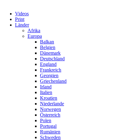
Videos
Print
Länder
Afrika
Europa
Balkan
Belgien
Dänemark
Deutschland
England
Frankreich
Georgien
Griechenland
Irland
Italien
Kroatien
Niederlande
Norwegen
Österreich
Polen
Portugal
Rumänien
Schweden