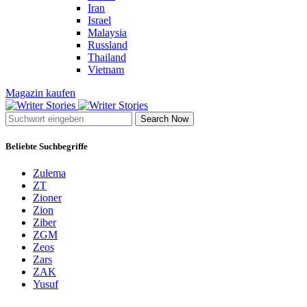
Iran
Israel
Malaysia
Russland
Thailand
Vietnam
Magazin kaufen
Search Now
Beliebte Suchbegriffe
Zulema
ZT
Zioner
Zion
Ziber
ZGM
Zeos
Zars
ZAK
Yusuf