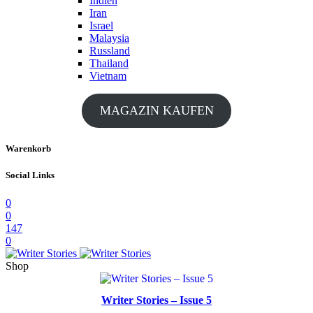
Indien
Iran
Israel
Malaysia
Russland
Thailand
Vietnam
MAGAZIN KAUFEN
Warenkorb
Social Links
0
0
147
0
Shop
Writer Stories – Issue 5