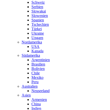
Schweiz
Serbien
Slowakai
Slowenien
Spanien
Tschechien
Türkei
Ukraine
Ungarn
Nordamerika
USA
Kanada
Südamerika
Argentinien
Brasilien
Bolivien
Chile
Mexiko
Peru
Australien
Neuseeland
Asien
Armenien
China
Indien