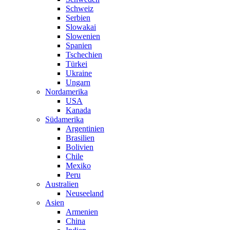
Schweiz
Serbien
Slowakai
Slowenien
Spanien
Tschechien
Türkei
Ukraine
Ungarn
Nordamerika
USA
Kanada
Südamerika
Argentinien
Brasilien
Bolivien
Chile
Mexiko
Peru
Australien
Neuseeland
Asien
Armenien
China