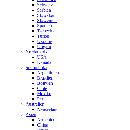
Schweiz
Serbien
Slowakai
Slowenien
Spanien
Tschechien
Türkei
Ukraine
Ungarn
Nordamerika
USA
Kanada
Südamerika
Argentinien
Brasilien
Bolivien
Chile
Mexiko
Peru
Australien
Neuseeland
Asien
Armenien
China