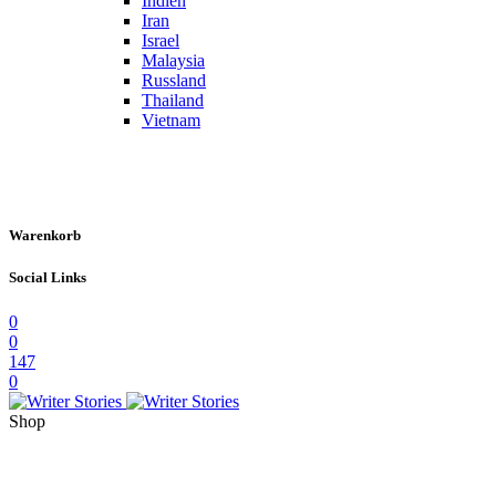
Indien
Iran
Israel
Malaysia
Russland
Thailand
Vietnam
Warenkorb
Social Links
0
0
147
0
Shop