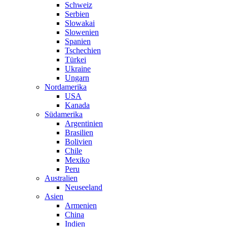
Schweiz
Serbien
Slowakai
Slowenien
Spanien
Tschechien
Türkei
Ukraine
Ungarn
Nordamerika
USA
Kanada
Südamerika
Argentinien
Brasilien
Bolivien
Chile
Mexiko
Peru
Australien
Neuseeland
Asien
Armenien
China
Indien