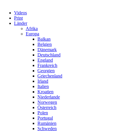
Videos
Print
Länder
Afrika
Europa
Balkan
Belgien
Dänemark
Deutschland
England
Frankreich
Georgien
Griechenland
Irland
Italien
Kroatien
Niederlande
Norwegen
Österreich
Polen
Portugal
Rumänien
Schweden