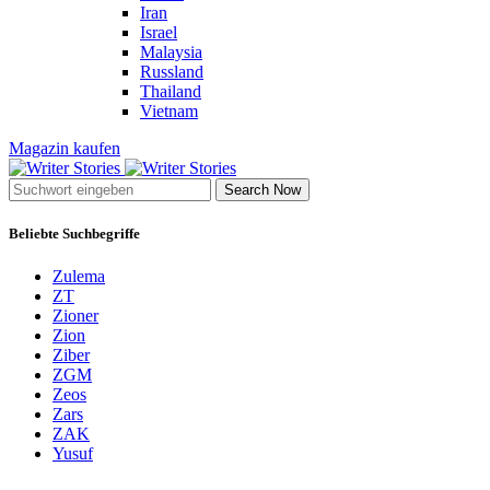
Iran
Israel
Malaysia
Russland
Thailand
Vietnam
Magazin kaufen
Search Now
Beliebte Suchbegriffe
Zulema
ZT
Zioner
Zion
Ziber
ZGM
Zeos
Zars
ZAK
Yusuf