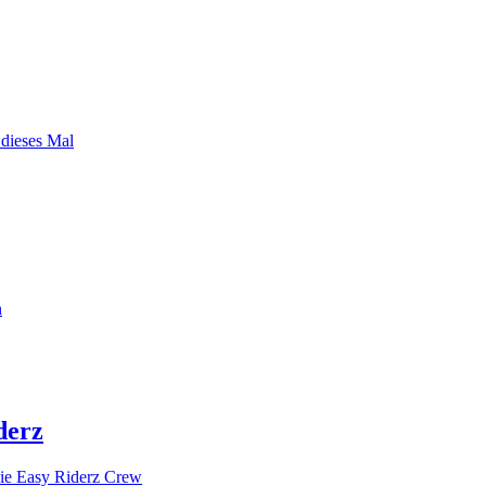
 dieses Mal
n
derz
ie Easy Riderz Crew