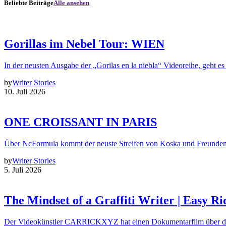
Beliebte Beiträge
Alle ansehen
Gorillas im Nebel Tour: WIEN
In der neusten Ausgabe der „Gorilas en la niebla“ Videoreihe, geht es
by
Writer Stories
10. Juli 2026
ONE CROISSANT IN PARIS
Über NcFormula kommt der neuste Streifen von Koska und Freunde
by
Writer Stories
5. Juli 2026
The Mindset of a Graffiti Writer | Easy Ri
Der Videokünstler CARRICKXYZ hat einen Dokumentarfilm über d