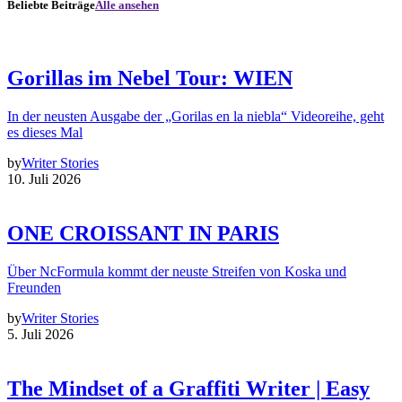
Beliebte Beiträge
Alle ansehen
Gorillas im Nebel Tour: WIEN
In der neusten Ausgabe der „Gorilas en la niebla“ Videoreihe, geht
es dieses Mal
by
Writer Stories
10. Juli 2026
ONE CROISSANT IN PARIS
Über NcFormula kommt der neuste Streifen von Koska und
Freunden
by
Writer Stories
5. Juli 2026
The Mindset of a Graffiti Writer | Easy