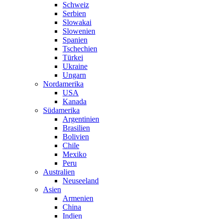
Schweiz
Serbien
Slowakai
Slowenien
Spanien
Tschechien
Türkei
Ukraine
Ungarn
Nordamerika
USA
Kanada
Südamerika
Argentinien
Brasilien
Bolivien
Chile
Mexiko
Peru
Australien
Neuseeland
Asien
Armenien
China
Indien