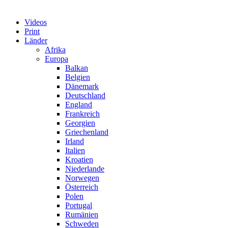
Videos
Print
Länder
Afrika
Europa
Balkan
Belgien
Dänemark
Deutschland
England
Frankreich
Georgien
Griechenland
Irland
Italien
Kroatien
Niederlande
Norwegen
Österreich
Polen
Portugal
Rumänien
Schweden