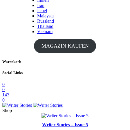
Indien
Iran
Israel
Malaysia
Russland
Thailand
Vietnam
MAGAZIN KAUFEN
Warenkorb
Social Links
0
0
147
0
Shop
Writer Stories – Issue 5