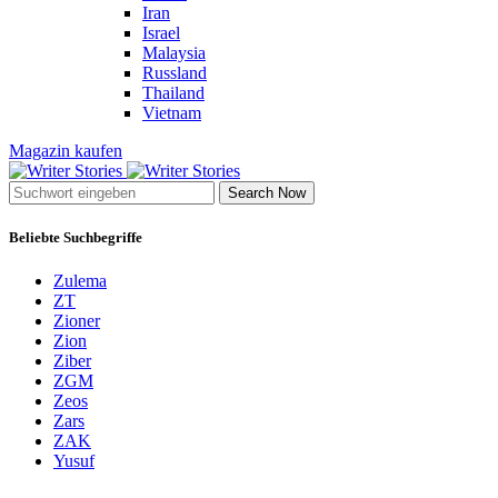
Iran
Israel
Malaysia
Russland
Thailand
Vietnam
Magazin kaufen
Search Now
Beliebte Suchbegriffe
Zulema
ZT
Zioner
Zion
Ziber
ZGM
Zeos
Zars
ZAK
Yusuf