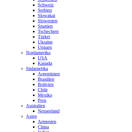
Schweiz
Serbien
Slowakai
Slowenien
Spanien
Tschechien
Türkei
Ukraine
Ungarn
Nordamerika
USA
Kanada
Südamerika
Argentinien
Brasilien
Bolivien
Chile
Mexiko
Peru
Australien
Neuseeland
Asien
Armenien
China