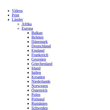
Videos
Print
Länder
Afrika
Europa
Balkan
Belgien
Dänemark
Deutschland
England
Frankreich
Georgien
Griechenland
Irland
Italien
Kroatien
Niederlande
Norwegen
Österreich
Polen
Portugal
Rumänien
Schweden