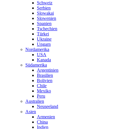
Schweiz
Serbien
Slowakai
Slowenien
Spanien
Tschechien
Türkei
Ukraine
Ungarn
Nordamerika
USA
Kanada
Südamerika
Argentinien
Brasilien
Bolivien
Chile
Mexiko
Peru
Australien
Neuseeland
Asien
Armenien
China
Indien