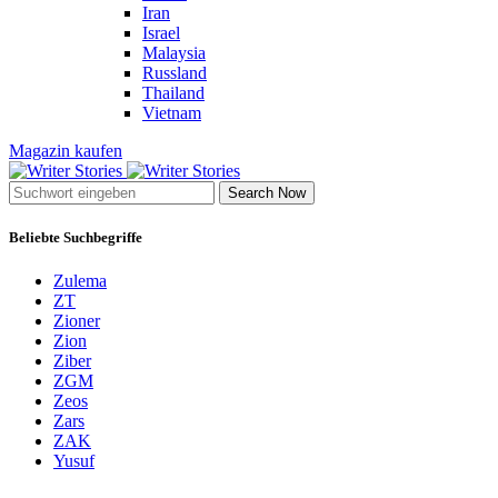
Iran
Israel
Malaysia
Russland
Thailand
Vietnam
Magazin kaufen
Search Now
Beliebte Suchbegriffe
Zulema
ZT
Zioner
Zion
Ziber
ZGM
Zeos
Zars
ZAK
Yusuf