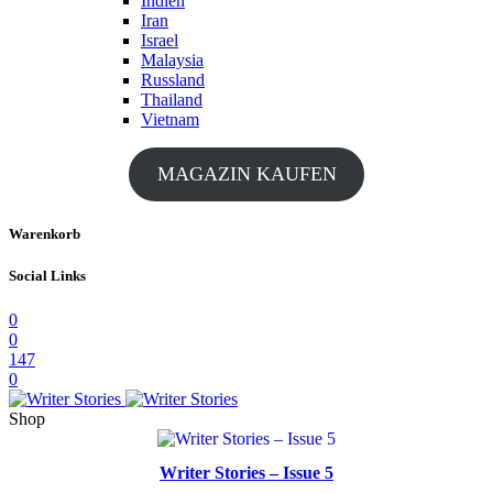
Indien
Iran
Israel
Malaysia
Russland
Thailand
Vietnam
MAGAZIN KAUFEN
Warenkorb
Social Links
0
0
147
0
Shop
Writer Stories – Issue 5