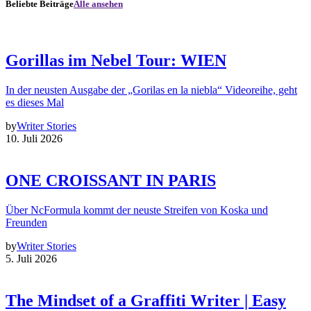
Beliebte Beiträge
Alle ansehen
Gorillas im Nebel Tour: WIEN
In der neusten Ausgabe der „Gorilas en la niebla“ Videoreihe, geht
es dieses Mal
by
Writer Stories
10. Juli 2026
ONE CROISSANT IN PARIS
Über NcFormula kommt der neuste Streifen von Koska und
Freunden
by
Writer Stories
5. Juli 2026
The Mindset of a Graffiti Writer | Easy