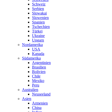
Schweiz
Serbien
Slowakai
Slowenien
Spanien
Tschechien
Türkei
Ukraine
Ungarn
Nordamerika
USA
Kanada
Südamerika
Argentinien
Brasilien
Bolivien
Chile
Mexiko
Peru
Australien
Neuseeland
Asien
Armenien
China