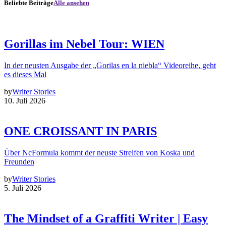
Beliebte Beiträge
Alle ansehen
Gorillas im Nebel Tour: WIEN
In der neusten Ausgabe der „Gorilas en la niebla“ Videoreihe, geht
es dieses Mal
by
Writer Stories
10. Juli 2026
ONE CROISSANT IN PARIS
Über NcFormula kommt der neuste Streifen von Koska und
Freunden
by
Writer Stories
5. Juli 2026
The Mindset of a Graffiti Writer | Easy