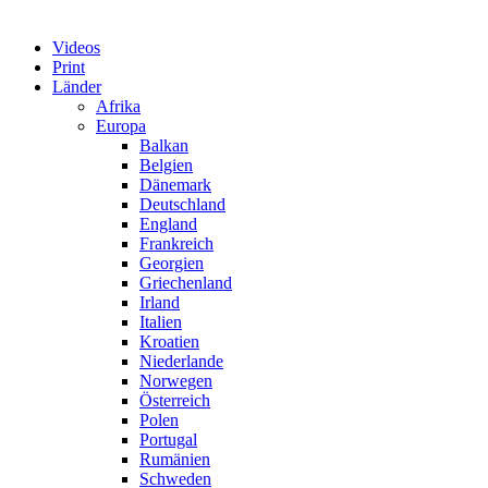
Videos
Print
Länder
Afrika
Europa
Balkan
Belgien
Dänemark
Deutschland
England
Frankreich
Georgien
Griechenland
Irland
Italien
Kroatien
Niederlande
Norwegen
Österreich
Polen
Portugal
Rumänien
Schweden