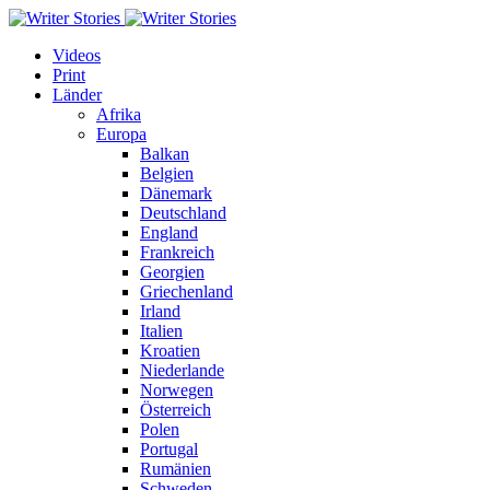
Videos
Print
Länder
Afrika
Europa
Balkan
Belgien
Dänemark
Deutschland
England
Frankreich
Georgien
Griechenland
Irland
Italien
Kroatien
Niederlande
Norwegen
Österreich
Polen
Portugal
Rumänien
Schweden