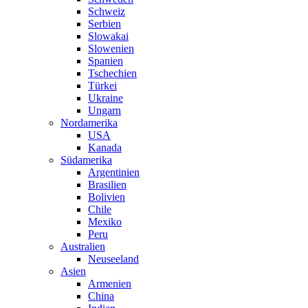
Schweiz
Serbien
Slowakai
Slowenien
Spanien
Tschechien
Türkei
Ukraine
Ungarn
Nordamerika
USA
Kanada
Südamerika
Argentinien
Brasilien
Bolivien
Chile
Mexiko
Peru
Australien
Neuseeland
Asien
Armenien
China