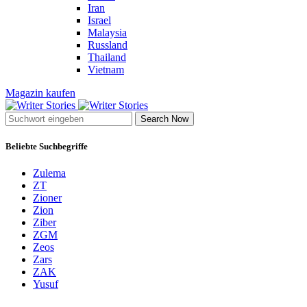
Iran
Israel
Malaysia
Russland
Thailand
Vietnam
Magazin kaufen
Search Now
Beliebte Suchbegriffe
Zulema
ZT
Zioner
Zion
Ziber
ZGM
Zeos
Zars
ZAK
Yusuf