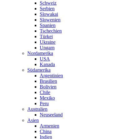
Schweiz
Serbien
Slowakai
Slowenien
Spanien
Tschechien
Türkei
Ukraine
Ungarn
Nordamerika
USA
Kanada
Südamerika
Argentinien
Brasilien
Bolivien
Chile
Mexiko
Peru
Australien
Neuseeland
Asien
Armenien
China
Indien