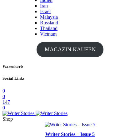
Indien
Iran
Israel
Malaysia
Russland
Thailand
Vietnam
MAGAZIN KAUFEN
Warenkorb
Social Links
0
0
147
0
Shop
Writer Stories – Issue 5