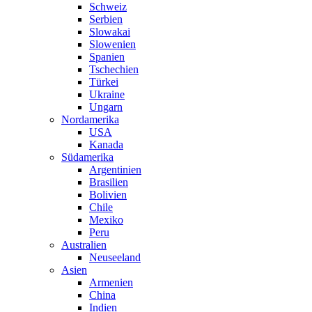
Schweiz
Serbien
Slowakai
Slowenien
Spanien
Tschechien
Türkei
Ukraine
Ungarn
Nordamerika
USA
Kanada
Südamerika
Argentinien
Brasilien
Bolivien
Chile
Mexiko
Peru
Australien
Neuseeland
Asien
Armenien
China
Indien