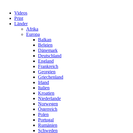
Videos
Print
Länder
Afrika
Europa
Balkan
Belgien
Dänemark
Deutschland
England
Frankreich
Georgien
Griechenland
Irland
Italien
Kroatien
Niederlande
Norwegen
Österreich
Polen
Portugal
Rumänien
Schweden