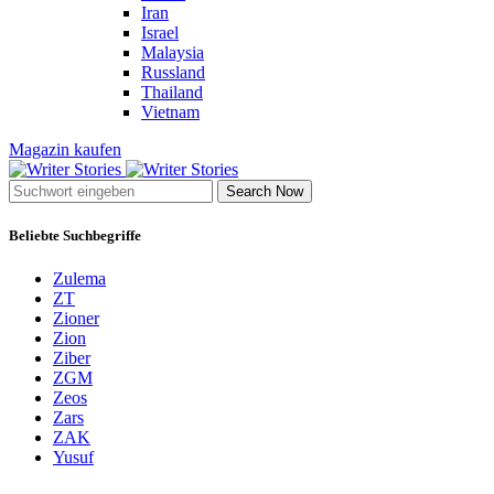
Iran
Israel
Malaysia
Russland
Thailand
Vietnam
Magazin kaufen
Search Now
Beliebte Suchbegriffe
Zulema
ZT
Zioner
Zion
Ziber
ZGM
Zeos
Zars
ZAK
Yusuf