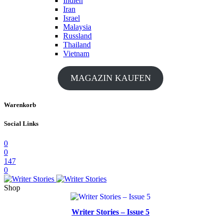
Indien
Iran
Israel
Malaysia
Russland
Thailand
Vietnam
MAGAZIN KAUFEN
Warenkorb
Social Links
0
0
147
0
Shop
Writer Stories – Issue 5