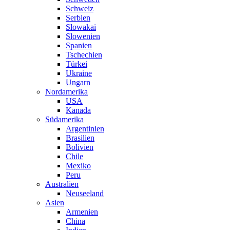
Schweiz
Serbien
Slowakai
Slowenien
Spanien
Tschechien
Türkei
Ukraine
Ungarn
Nordamerika
USA
Kanada
Südamerika
Argentinien
Brasilien
Bolivien
Chile
Mexiko
Peru
Australien
Neuseeland
Asien
Armenien
China