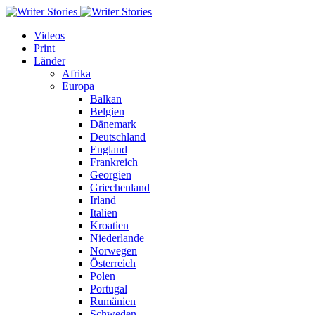
Videos
Print
Länder
Afrika
Europa
Balkan
Belgien
Dänemark
Deutschland
England
Frankreich
Georgien
Griechenland
Irland
Italien
Kroatien
Niederlande
Norwegen
Österreich
Polen
Portugal
Rumänien
Schweden