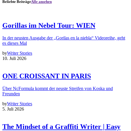
Beliebte Beiträge
Alle ansehen
Gorillas im Nebel Tour: WIEN
In der neusten Ausgabe der „Gorilas en la niebla“ Videoreihe, geht
es dieses Mal
by
Writer Stories
10. Juli 2026
ONE CROISSANT IN PARIS
Über NcFormula kommt der neuste Streifen von Koska und
Freunden
by
Writer Stories
5. Juli 2026
The Mindset of a Graffiti Writer | Easy