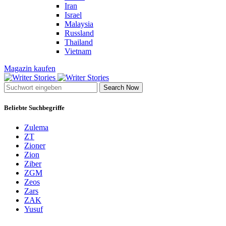
Iran
Israel
Malaysia
Russland
Thailand
Vietnam
Magazin kaufen
Search Now
Beliebte Suchbegriffe
Zulema
ZT
Zioner
Zion
Ziber
ZGM
Zeos
Zars
ZAK
Yusuf