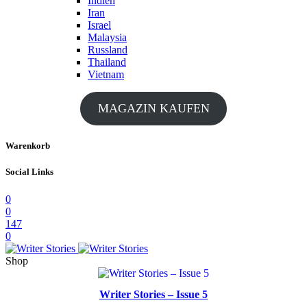
Indien
Iran
Israel
Malaysia
Russland
Thailand
Vietnam
MAGAZIN KAUFEN
Warenkorb
Social Links
0
0
147
0
Shop
Writer Stories – Issue 5