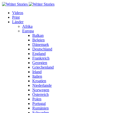
Videos
Print
Länder
Afrika
Europa
Balkan
Belgien
Dänemark
Deutschland
England
Frankreich
Georgien
Griechenland
Irland
Italien
Kroatien
Niederlande
Norwegen
Österreich
Polen
Portugal
Rumänien
Schweden