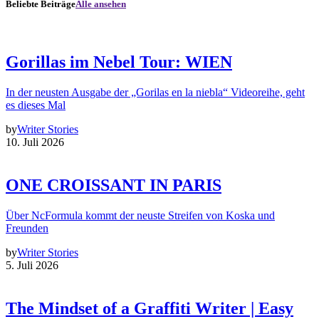
Beliebte Beiträge
Alle ansehen
Gorillas im Nebel Tour: WIEN
In der neusten Ausgabe der „Gorilas en la niebla“ Videoreihe, geht
es dieses Mal
by
Writer Stories
10. Juli 2026
ONE CROISSANT IN PARIS
Über NcFormula kommt der neuste Streifen von Koska und
Freunden
by
Writer Stories
5. Juli 2026
The Mindset of a Graffiti Writer | Easy