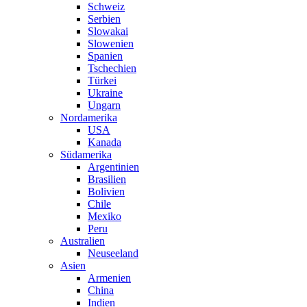
Schweiz
Serbien
Slowakai
Slowenien
Spanien
Tschechien
Türkei
Ukraine
Ungarn
Nordamerika
USA
Kanada
Südamerika
Argentinien
Brasilien
Bolivien
Chile
Mexiko
Peru
Australien
Neuseeland
Asien
Armenien
China
Indien