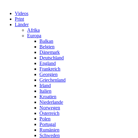
Videos
Print
Länder
Afrika
Europa
Balkan
Belgien
Dänemark
Deutschland
England
Frankreich
Georgien
Griechenland
Irland
Italien
Kroatien
Niederlande
Norwegen
Österreich
Polen
Portugal
Rumänien
Schweden