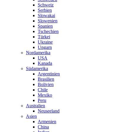
Schweiz
Serbien
Slowakai
Slowenien
Spanien
Tschechien
Türkei
Ukraine
Ungarn
Nordamerika
USA
Kanada
Südamerika
Argentinien
Brasilien
Bolivien
Chile
Mexiko
Peru
Australien
Neuseeland
Asien
Armenien
China