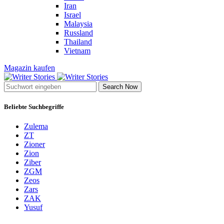
Iran
Israel
Malaysia
Russland
Thailand
Vietnam
Magazin kaufen
Search Now
Beliebte Suchbegriffe
Zulema
ZT
Zioner
Zion
Ziber
ZGM
Zeos
Zars
ZAK
Yusuf