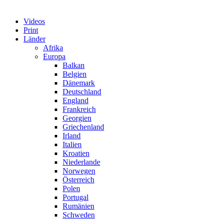
Videos
Print
Länder
Afrika
Europa
Balkan
Belgien
Dänemark
Deutschland
England
Frankreich
Georgien
Griechenland
Irland
Italien
Kroatien
Niederlande
Norwegen
Österreich
Polen
Portugal
Rumänien
Schweden