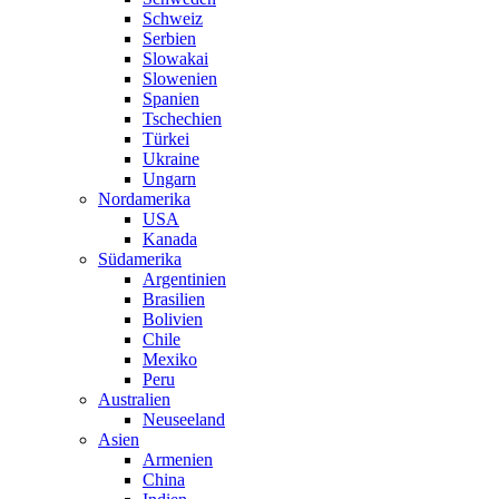
Schweiz
Serbien
Slowakai
Slowenien
Spanien
Tschechien
Türkei
Ukraine
Ungarn
Nordamerika
USA
Kanada
Südamerika
Argentinien
Brasilien
Bolivien
Chile
Mexiko
Peru
Australien
Neuseeland
Asien
Armenien
China