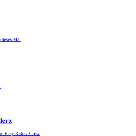
 dieses Mal
n
derz
ie Easy Riderz Crew