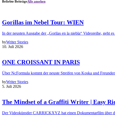
Beliebte Beiträge
Alle ansehen
Gorillas im Nebel Tour: WIEN
In der neusten Ausgabe der „Gorilas en la niebla“ Videoreihe, geht es
by
Writer Stories
10. Juli 2026
ONE CROISSANT IN PARIS
Über NcFormula kommt der neuste Streifen von Koska und Freunde
by
Writer Stories
5. Juli 2026
The Mindset of a Graffiti Writer | Easy Ri
Der Videokünstler CARRICKXYZ hat einen Dokumentarfilm über d