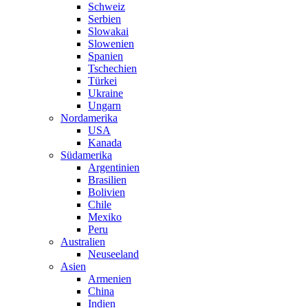
Schweiz
Serbien
Slowakai
Slowenien
Spanien
Tschechien
Türkei
Ukraine
Ungarn
Nordamerika
USA
Kanada
Südamerika
Argentinien
Brasilien
Bolivien
Chile
Mexiko
Peru
Australien
Neuseeland
Asien
Armenien
China
Indien