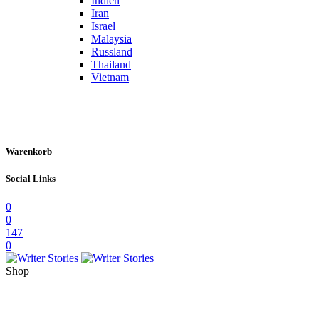
Indien
Iran
Israel
Malaysia
Russland
Thailand
Vietnam
Warenkorb
Social Links
0
0
147
0
Shop