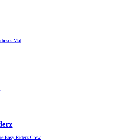
 dieses Mal
n
derz
ie Easy Riderz Crew