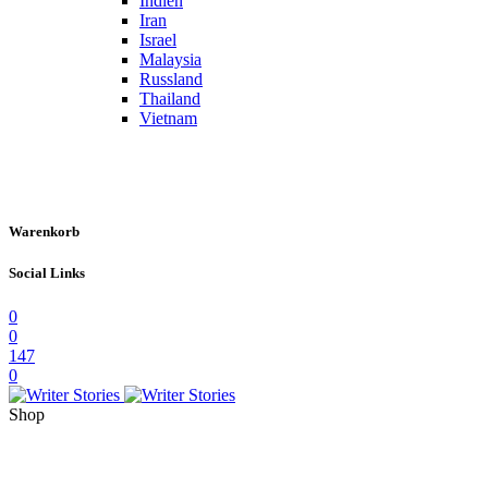
Indien
Iran
Israel
Malaysia
Russland
Thailand
Vietnam
Warenkorb
Social Links
0
0
147
0
Shop