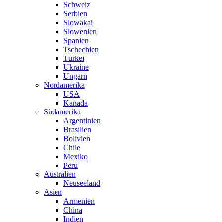
Schweiz
Serbien
Slowakai
Slowenien
Spanien
Tschechien
Türkei
Ukraine
Ungarn
Nordamerika
USA
Kanada
Südamerika
Argentinien
Brasilien
Bolivien
Chile
Mexiko
Peru
Australien
Neuseeland
Asien
Armenien
China
Indien