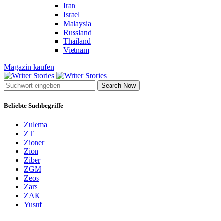
Iran
Israel
Malaysia
Russland
Thailand
Vietnam
Magazin kaufen
Search Now
Beliebte Suchbegriffe
Zulema
ZT
Zioner
Zion
Ziber
ZGM
Zeos
Zars
ZAK
Yusuf