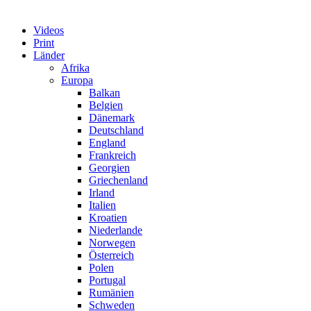
Videos
Print
Länder
Afrika
Europa
Balkan
Belgien
Dänemark
Deutschland
England
Frankreich
Georgien
Griechenland
Irland
Italien
Kroatien
Niederlande
Norwegen
Österreich
Polen
Portugal
Rumänien
Schweden