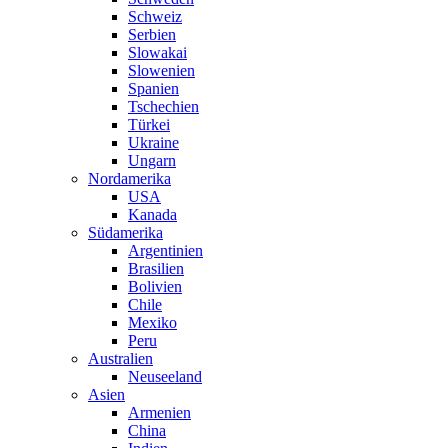
Schweiz
Serbien
Slowakai
Slowenien
Spanien
Tschechien
Türkei
Ukraine
Ungarn
Nordamerika
USA
Kanada
Südamerika
Argentinien
Brasilien
Bolivien
Chile
Mexiko
Peru
Australien
Neuseeland
Asien
Armenien
China