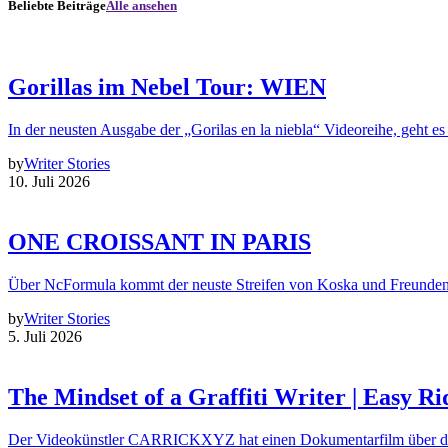
Beliebte Beiträge
Alle ansehen
Gorillas im Nebel Tour: WIEN
In der neusten Ausgabe der „Gorilas en la niebla“ Videoreihe, geht es
by
Writer Stories
10. Juli 2026
ONE CROISSANT IN PARIS
Über NcFormula kommt der neuste Streifen von Koska und Freunde
by
Writer Stories
5. Juli 2026
The Mindset of a Graffiti Writer | Easy Ri
Der Videokünstler CARRICKXYZ hat einen Dokumentarfilm über d