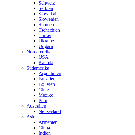
Schweiz
Serbien
Slowakai
Slowenien
Spanien
Tschechien
Türkei
Ukraine
Ungarn
Nordamerika
USA
Kanada
Südamerika
Argentinien
Brasilien
Bolivien
Chile
Mexiko
Peru
Australien
Neuseeland
Asien
Armenien
China
Indien