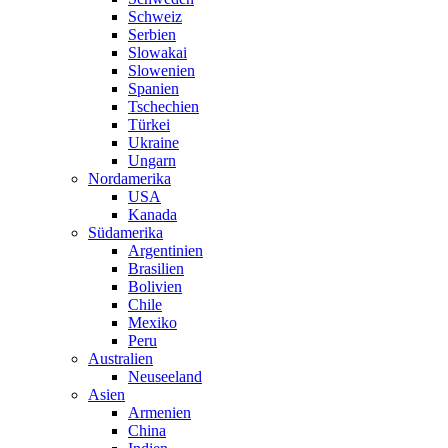
Schweiz
Serbien
Slowakai
Slowenien
Spanien
Tschechien
Türkei
Ukraine
Ungarn
Nordamerika
USA
Kanada
Südamerika
Argentinien
Brasilien
Bolivien
Chile
Mexiko
Peru
Australien
Neuseeland
Asien
Armenien
China