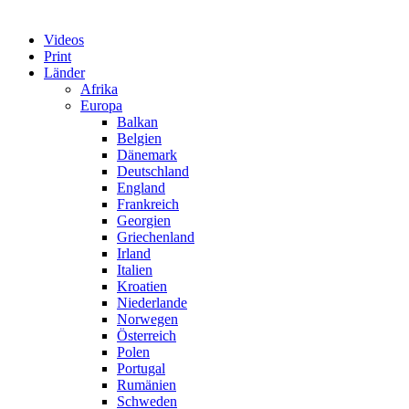
Videos
Print
Länder
Afrika
Europa
Balkan
Belgien
Dänemark
Deutschland
England
Frankreich
Georgien
Griechenland
Irland
Italien
Kroatien
Niederlande
Norwegen
Österreich
Polen
Portugal
Rumänien
Schweden