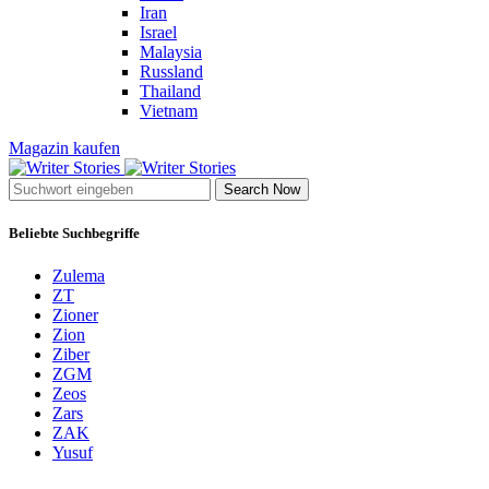
Iran
Israel
Malaysia
Russland
Thailand
Vietnam
Magazin kaufen
Search Now
Beliebte Suchbegriffe
Zulema
ZT
Zioner
Zion
Ziber
ZGM
Zeos
Zars
ZAK
Yusuf