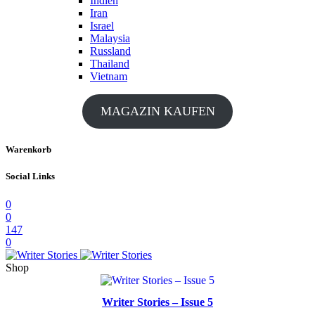
Indien
Iran
Israel
Malaysia
Russland
Thailand
Vietnam
MAGAZIN KAUFEN
Warenkorb
Social Links
0
0
147
0
Shop
Writer Stories – Issue 5