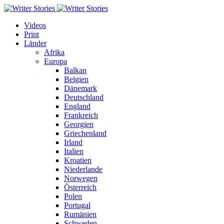
Videos
Print
Länder
Afrika
Europa
Balkan
Belgien
Dänemark
Deutschland
England
Frankreich
Georgien
Griechenland
Irland
Italien
Kroatien
Niederlande
Norwegen
Österreich
Polen
Portugal
Rumänien
Schweden