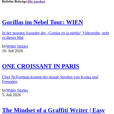
Beliebte Beiträge
Alle ansehen
Gorillas im Nebel Tour: WIEN
In der neusten Ausgabe der „Gorilas en la niebla“ Videoreihe, geht
es dieses Mal
by
Writer Stories
10. Juli 2026
ONE CROISSANT IN PARIS
Über NcFormula kommt der neuste Streifen von Koska und
Freunden
by
Writer Stories
5. Juli 2026
The Mindset of a Graffiti Writer | Easy