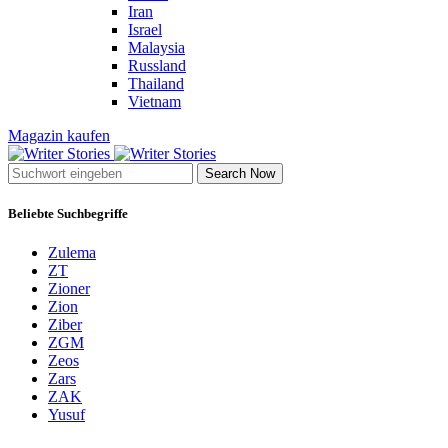
Iran
Israel
Malaysia
Russland
Thailand
Vietnam
Magazin kaufen
Search Now
Beliebte Suchbegriffe
Zulema
ZT
Zioner
Zion
Ziber
ZGM
Zeos
Zars
ZAK
Yusuf