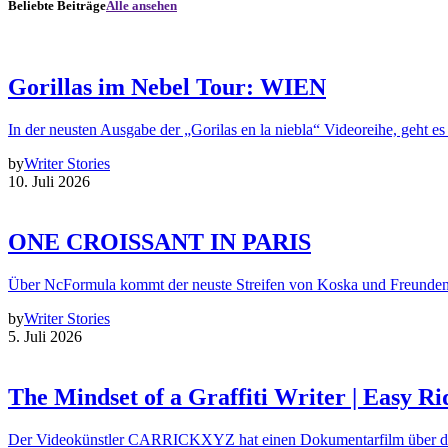
Beliebte Beiträge
Alle ansehen
Gorillas im Nebel Tour: WIEN
In der neusten Ausgabe der „Gorilas en la niebla“ Videoreihe, geht es
by
Writer Stories
10. Juli 2026
ONE CROISSANT IN PARIS
Über NcFormula kommt der neuste Streifen von Koska und Freunde
by
Writer Stories
5. Juli 2026
The Mindset of a Graffiti Writer | Easy Ri
Der Videokünstler CARRICKXYZ hat einen Dokumentarfilm über d