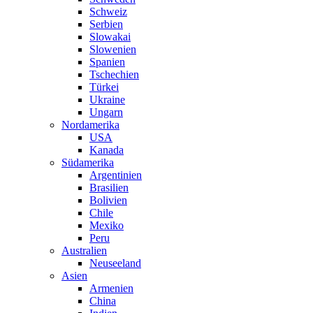
Schweiz
Serbien
Slowakai
Slowenien
Spanien
Tschechien
Türkei
Ukraine
Ungarn
Nordamerika
USA
Kanada
Südamerika
Argentinien
Brasilien
Bolivien
Chile
Mexiko
Peru
Australien
Neuseeland
Asien
Armenien
China