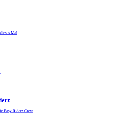
 dieses Mal
n
derz
ie Easy Riderz Crew