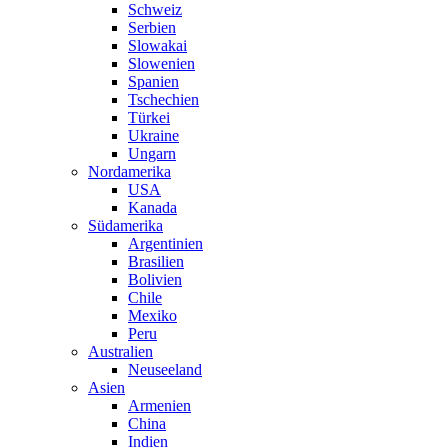
Schweiz
Serbien
Slowakai
Slowenien
Spanien
Tschechien
Türkei
Ukraine
Ungarn
Nordamerika
USA
Kanada
Südamerika
Argentinien
Brasilien
Bolivien
Chile
Mexiko
Peru
Australien
Neuseeland
Asien
Armenien
China
Indien