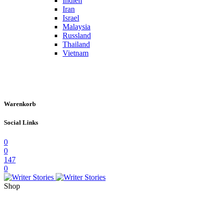
Indien
Iran
Israel
Malaysia
Russland
Thailand
Vietnam
Warenkorb
Social Links
0
0
147
0
Shop