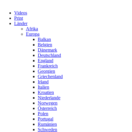
Videos
Print
Länder
Afrika
Europa
Balkan
Belgien
Dänemark
Deutschland
England
Frankreich
Georgien
Griechenland
Irland
Italien
Kroatien
Niederlande
Norwegen
Österreich
Polen
Portugal
Rumänien
Schweden