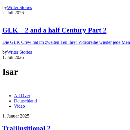
by
Writer Stories
2. Juli 2026
GLK – 2 and a half Century Part 2
Die GLK Crew hat im zweiten Teil ihrer Videoreihe wieder jede Me
by
Writer Stories
1. Juli 2026
Isar
All Over
Deutschland
Video
1. Januar 2025
Tra[i]nsitional 2