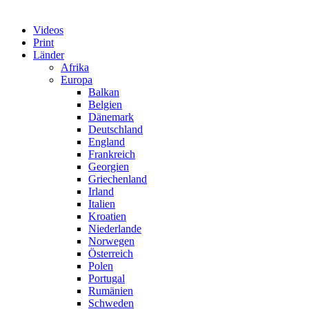
Videos
Print
Länder
Afrika
Europa
Balkan
Belgien
Dänemark
Deutschland
England
Frankreich
Georgien
Griechenland
Irland
Italien
Kroatien
Niederlande
Norwegen
Österreich
Polen
Portugal
Rumänien
Schweden