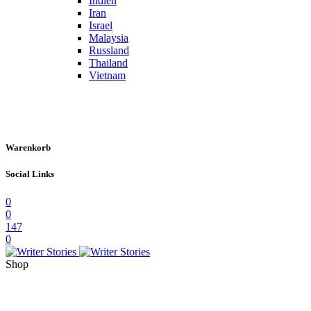
Indien
Iran
Israel
Malaysia
Russland
Thailand
Vietnam
Warenkorb
Social Links
0
0
147
0
Shop