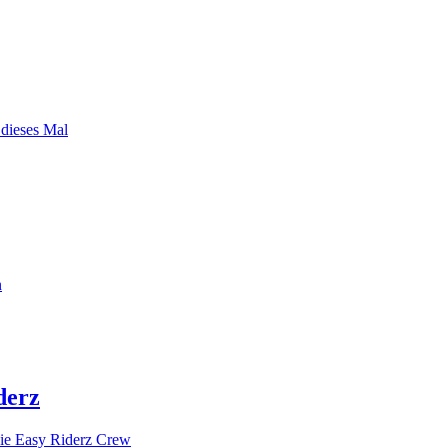
 dieses Mal
n
derz
ie Easy Riderz Crew