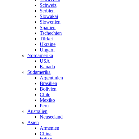
Schweiz
Serbien
Slowakai
Slowenien
Spanien
Tschechien
Türkei
Ukraine
Ungarn
Nordamerika
USA
Kanada
Südamerika
Argentinien
Brasilien
Bolivien
Chile
Mexiko
Peru
Australien
Neuseeland
Asien
Armenien
China