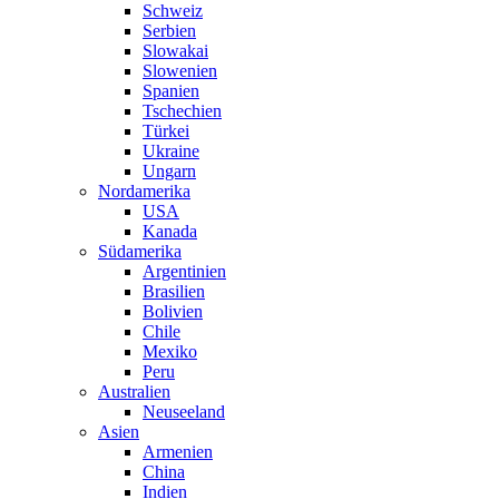
Schweiz
Serbien
Slowakai
Slowenien
Spanien
Tschechien
Türkei
Ukraine
Ungarn
Nordamerika
USA
Kanada
Südamerika
Argentinien
Brasilien
Bolivien
Chile
Mexiko
Peru
Australien
Neuseeland
Asien
Armenien
China
Indien