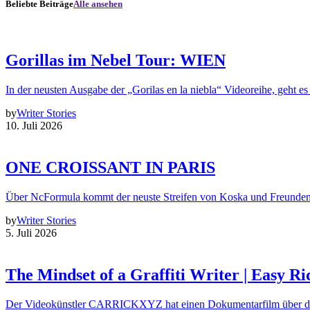
Beliebte Beiträge
Alle ansehen
Gorillas im Nebel Tour: WIEN
In der neusten Ausgabe der „Gorilas en la niebla“ Videoreihe, geht es
by
Writer Stories
10. Juli 2026
ONE CROISSANT IN PARIS
Über NcFormula kommt der neuste Streifen von Koska und Freunde
by
Writer Stories
5. Juli 2026
The Mindset of a Graffiti Writer | Easy Ri
Der Videokünstler CARRICKXYZ hat einen Dokumentarfilm über d