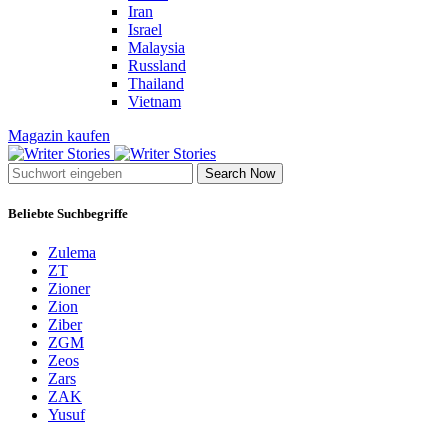
Iran
Israel
Malaysia
Russland
Thailand
Vietnam
Magazin kaufen
Search Now
Beliebte Suchbegriffe
Zulema
ZT
Zioner
Zion
Ziber
ZGM
Zeos
Zars
ZAK
Yusuf