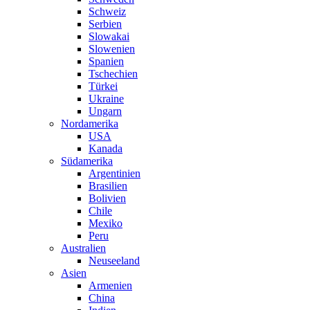
Schweiz
Serbien
Slowakai
Slowenien
Spanien
Tschechien
Türkei
Ukraine
Ungarn
Nordamerika
USA
Kanada
Südamerika
Argentinien
Brasilien
Bolivien
Chile
Mexiko
Peru
Australien
Neuseeland
Asien
Armenien
China