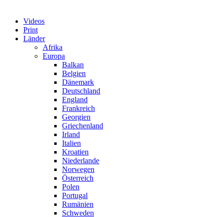
Videos
Print
Länder
Afrika
Europa
Balkan
Belgien
Dänemark
Deutschland
England
Frankreich
Georgien
Griechenland
Irland
Italien
Kroatien
Niederlande
Norwegen
Österreich
Polen
Portugal
Rumänien
Schweden