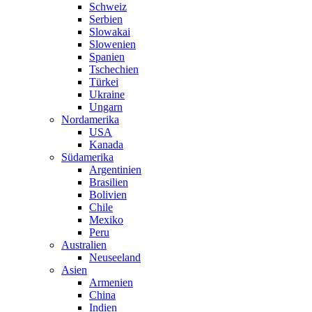
Schweiz
Serbien
Slowakai
Slowenien
Spanien
Tschechien
Türkei
Ukraine
Ungarn
Nordamerika
USA
Kanada
Südamerika
Argentinien
Brasilien
Bolivien
Chile
Mexiko
Peru
Australien
Neuseeland
Asien
Armenien
China
Indien