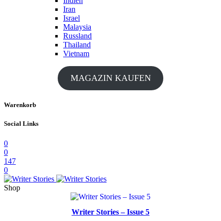
Indien
Iran
Israel
Malaysia
Russland
Thailand
Vietnam
MAGAZIN KAUFEN
Warenkorb
Social Links
0
0
147
0
Shop
Writer Stories – Issue 5