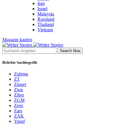
Iran
Israel
Malaysia
Russland
Thailand
Vietnam
Magazin kaufen
Search Now
Beliebte Suchbegriffe
Zulema
ZT
Zioner
Zion
Ziber
ZGM
Zeos
Zars
ZAK
Yusuf