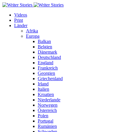
Videos
Print
Länder
Afrika
Europa
Balkan
Belgien
Dänemark
Deutschland
England
Frankreich
Georgien
Griechenland
Irland
Italien
Kroatien
Niederlande
Norwegen
Österreich
Polen
Portugal
Rumänien
Schweden