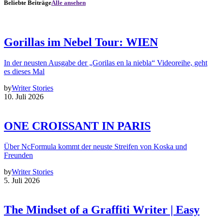
Beliebte Beiträge
Alle ansehen
Gorillas im Nebel Tour: WIEN
In der neusten Ausgabe der „Gorilas en la niebla“ Videoreihe, geht
es dieses Mal
by
Writer Stories
10. Juli 2026
ONE CROISSANT IN PARIS
Über NcFormula kommt der neuste Streifen von Koska und
Freunden
by
Writer Stories
5. Juli 2026
The Mindset of a Graffiti Writer | Easy