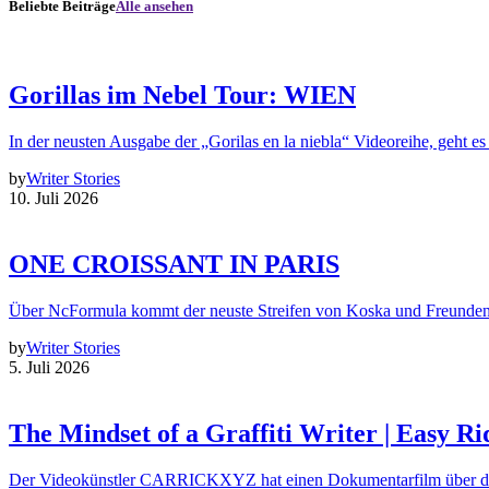
Beliebte Beiträge
Alle ansehen
Gorillas im Nebel Tour: WIEN
In der neusten Ausgabe der „Gorilas en la niebla“ Videoreihe, geht es
by
Writer Stories
10. Juli 2026
ONE CROISSANT IN PARIS
Über NcFormula kommt der neuste Streifen von Koska und Freunde
by
Writer Stories
5. Juli 2026
The Mindset of a Graffiti Writer | Easy Ri
Der Videokünstler CARRICKXYZ hat einen Dokumentarfilm über d