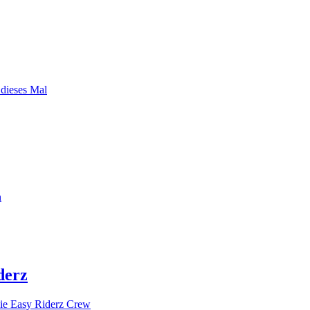
 dieses Mal
n
derz
ie Easy Riderz Crew