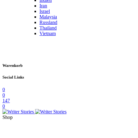
Indien
Iran
Israel
Malaysia
Russland
Thailand
Vietnam
Warenkorb
Social Links
0
0
147
0
Shop