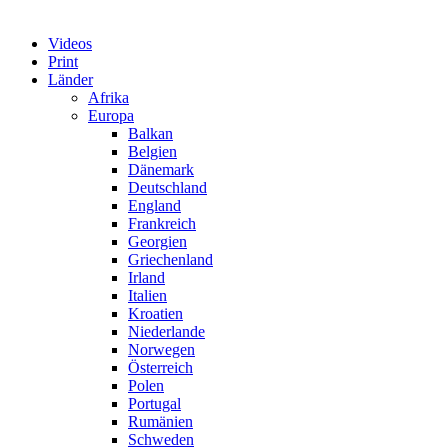
Videos
Print
Länder
Afrika
Europa
Balkan
Belgien
Dänemark
Deutschland
England
Frankreich
Georgien
Griechenland
Irland
Italien
Kroatien
Niederlande
Norwegen
Österreich
Polen
Portugal
Rumänien
Schweden