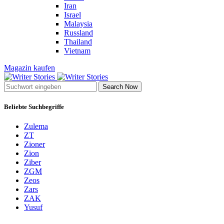
Iran
Israel
Malaysia
Russland
Thailand
Vietnam
Magazin kaufen
Search Now
Beliebte Suchbegriffe
Zulema
ZT
Zioner
Zion
Ziber
ZGM
Zeos
Zars
ZAK
Yusuf