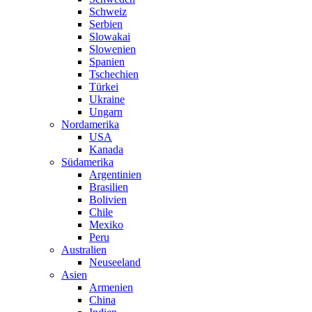
Schweiz
Serbien
Slowakai
Slowenien
Spanien
Tschechien
Türkei
Ukraine
Ungarn
Nordamerika
USA
Kanada
Südamerika
Argentinien
Brasilien
Bolivien
Chile
Mexiko
Peru
Australien
Neuseeland
Asien
Armenien
China