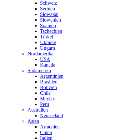
Schweiz
Serbien
Slowakai
Slowenien
Spanien
Tschechien
Türkei
Ukraine
Ungarn
Nordamerika
USA
Kanada
Südamerika
Argentinien
Brasilien
Bolivien
Chile
Mexiko
Peru
Australien
Neuseeland
Asien
Armenien
China
Indien