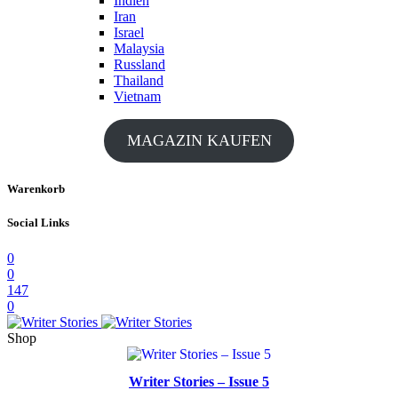
Indien
Iran
Israel
Malaysia
Russland
Thailand
Vietnam
MAGAZIN KAUFEN
Warenkorb
Social Links
0
0
147
0
Shop
Writer Stories – Issue 5