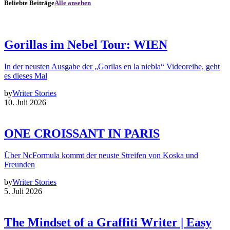
Beliebte Beiträge
Alle ansehen
Gorillas im Nebel Tour: WIEN
In der neusten Ausgabe der „Gorilas en la niebla“ Videoreihe, geht
es dieses Mal
by
Writer Stories
10. Juli 2026
ONE CROISSANT IN PARIS
Über NcFormula kommt der neuste Streifen von Koska und
Freunden
by
Writer Stories
5. Juli 2026
The Mindset of a Graffiti Writer | Easy