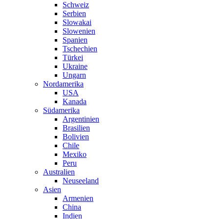
Schweiz
Serbien
Slowakai
Slowenien
Spanien
Tschechien
Türkei
Ukraine
Ungarn
Nordamerika
USA
Kanada
Südamerika
Argentinien
Brasilien
Bolivien
Chile
Mexiko
Peru
Australien
Neuseeland
Asien
Armenien
China
Indien