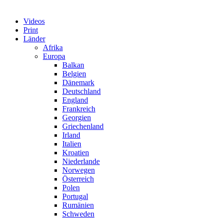
Videos
Print
Länder
Afrika
Europa
Balkan
Belgien
Dänemark
Deutschland
England
Frankreich
Georgien
Griechenland
Irland
Italien
Kroatien
Niederlande
Norwegen
Österreich
Polen
Portugal
Rumänien
Schweden