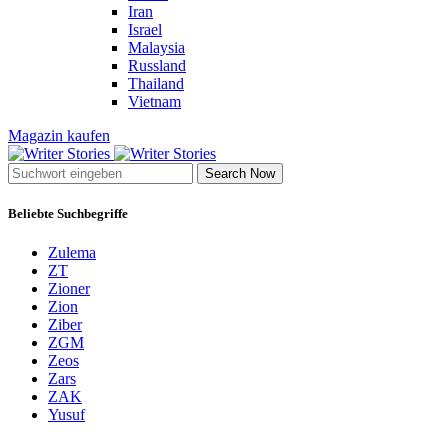
Iran
Israel
Malaysia
Russland
Thailand
Vietnam
Magazin kaufen
Search Now
Beliebte Suchbegriffe
Zulema
ZT
Zioner
Zion
Ziber
ZGM
Zeos
Zars
ZAK
Yusuf