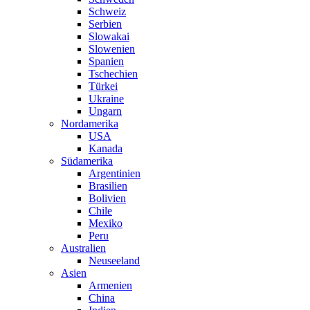
Schweiz
Serbien
Slowakai
Slowenien
Spanien
Tschechien
Türkei
Ukraine
Ungarn
Nordamerika
USA
Kanada
Südamerika
Argentinien
Brasilien
Bolivien
Chile
Mexiko
Peru
Australien
Neuseeland
Asien
Armenien
China