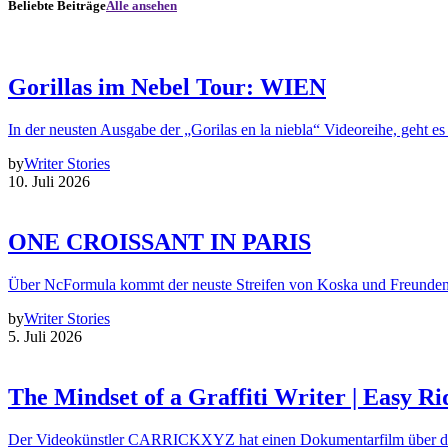
Beliebte Beiträge
Alle ansehen
Gorillas im Nebel Tour: WIEN
In der neusten Ausgabe der „Gorilas en la niebla“ Videoreihe, geht es
by
Writer Stories
10. Juli 2026
ONE CROISSANT IN PARIS
Über NcFormula kommt der neuste Streifen von Koska und Freunde
by
Writer Stories
5. Juli 2026
The Mindset of a Graffiti Writer | Easy Ri
Der Videokünstler CARRICKXYZ hat einen Dokumentarfilm über d