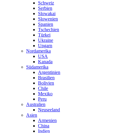
Schweiz
Serbien
Slowakai
Slowenien
Spanien
Tschechien
Türkei
Ukraine
Ungarn
Nordamerika
USA
Kanada
Südamerika
Argentinien
Brasilien
Bolivien
Chile
Mexiko
Peru
Australien
Neuseeland
Asien
Armenien
China
Indien