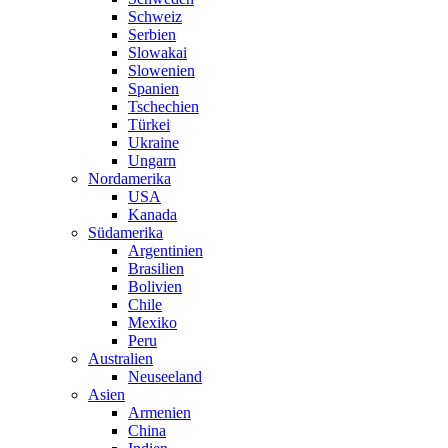
Schweiz
Serbien
Slowakai
Slowenien
Spanien
Tschechien
Türkei
Ukraine
Ungarn
Nordamerika
USA
Kanada
Südamerika
Argentinien
Brasilien
Bolivien
Chile
Mexiko
Peru
Australien
Neuseeland
Asien
Armenien
China