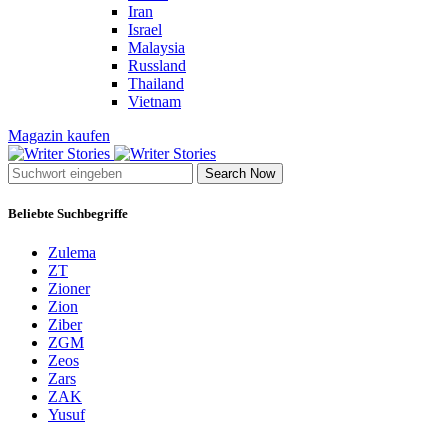
Iran
Israel
Malaysia
Russland
Thailand
Vietnam
Magazin kaufen
Search Now
Beliebte Suchbegriffe
Zulema
ZT
Zioner
Zion
Ziber
ZGM
Zeos
Zars
ZAK
Yusuf