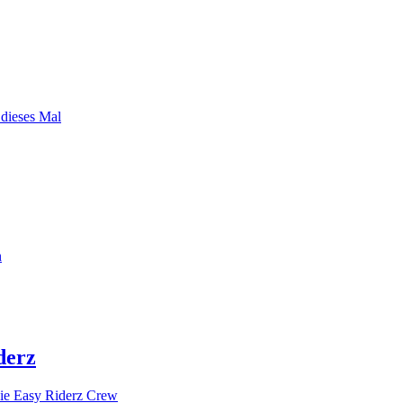
 dieses Mal
n
derz
ie Easy Riderz Crew