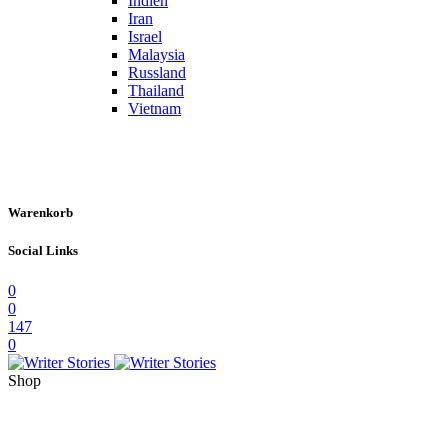
Indien
Iran
Israel
Malaysia
Russland
Thailand
Vietnam
Warenkorb
Social Links
0
0
147
0
Shop