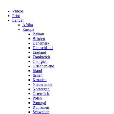
Videos
Print
Länder
Afrika
Europa
Balkan
Belgien
Dänemark
Deutschland
England
Frankreich
Georgien
Griechenland
Irland
Italien
Kroatien
Niederlande
Norwegen
Österreich
Polen
Portugal
Rumänien
Schweden