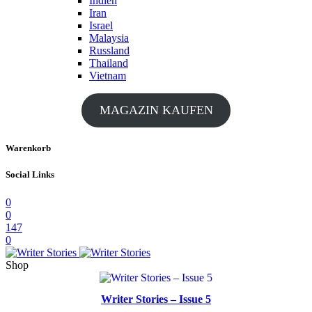
Indien
Iran
Israel
Malaysia
Russland
Thailand
Vietnam
MAGAZIN KAUFEN
Warenkorb
Social Links
0
0
147
0
Shop
Writer Stories – Issue 5