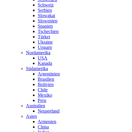
Schweiz
Serbien
Slowakai
Slowenien
Spanien
Tschechien
Türkei
Ukraine
Ungarn
Nordamerika
USA
Kanada
Südamerika
Argentinien
Brasilien
Bolivien
Chile
Mexiko
Peru
Australien
Neuseeland
Asien
Armenien
China