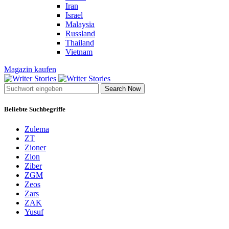
Iran
Israel
Malaysia
Russland
Thailand
Vietnam
Magazin kaufen
Search Now
Beliebte Suchbegriffe
Zulema
ZT
Zioner
Zion
Ziber
ZGM
Zeos
Zars
ZAK
Yusuf