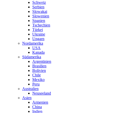
Schweiz
Serbien
Slowakai
Slowenien
Spanien
Tschechien
Türkei
Ukraine
Ungarn
Nordamerika
USA
Kanada
Südamerika
Argentinien
Brasilien
Bolivien
Chile
Mexiko
Peru
Australien
Neuseeland
Asien
Armenien
China
Indien