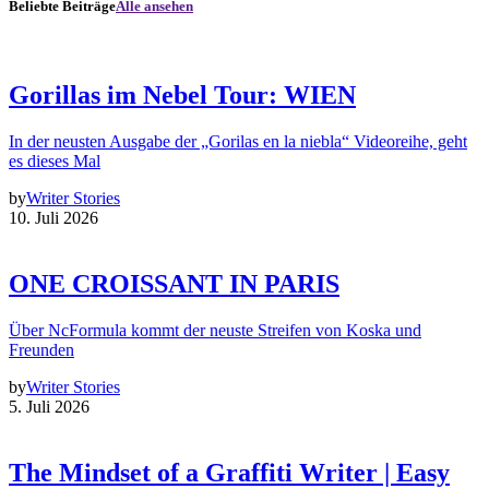
Beliebte Beiträge
Alle ansehen
Gorillas im Nebel Tour: WIEN
In der neusten Ausgabe der „Gorilas en la niebla“ Videoreihe, geht
es dieses Mal
by
Writer Stories
10. Juli 2026
ONE CROISSANT IN PARIS
Über NcFormula kommt der neuste Streifen von Koska und
Freunden
by
Writer Stories
5. Juli 2026
The Mindset of a Graffiti Writer | Easy