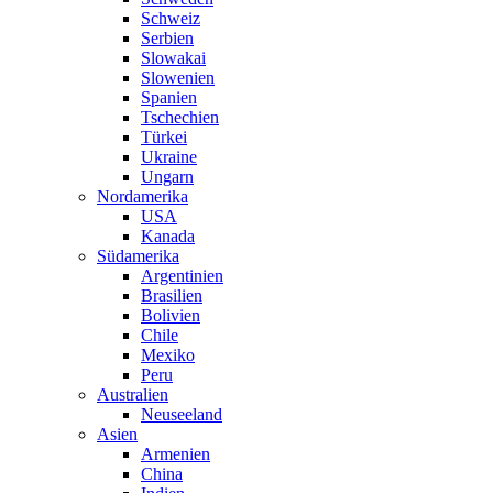
Schweiz
Serbien
Slowakai
Slowenien
Spanien
Tschechien
Türkei
Ukraine
Ungarn
Nordamerika
USA
Kanada
Südamerika
Argentinien
Brasilien
Bolivien
Chile
Mexiko
Peru
Australien
Neuseeland
Asien
Armenien
China