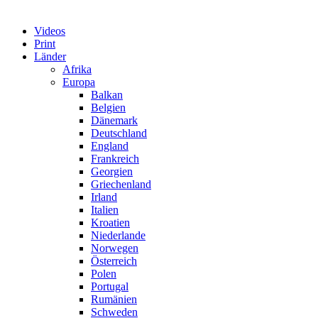
Videos
Print
Länder
Afrika
Europa
Balkan
Belgien
Dänemark
Deutschland
England
Frankreich
Georgien
Griechenland
Irland
Italien
Kroatien
Niederlande
Norwegen
Österreich
Polen
Portugal
Rumänien
Schweden