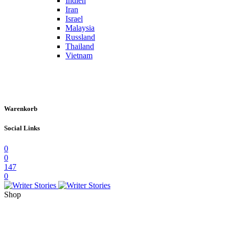
Indien
Iran
Israel
Malaysia
Russland
Thailand
Vietnam
Warenkorb
Social Links
0
0
147
0
Shop