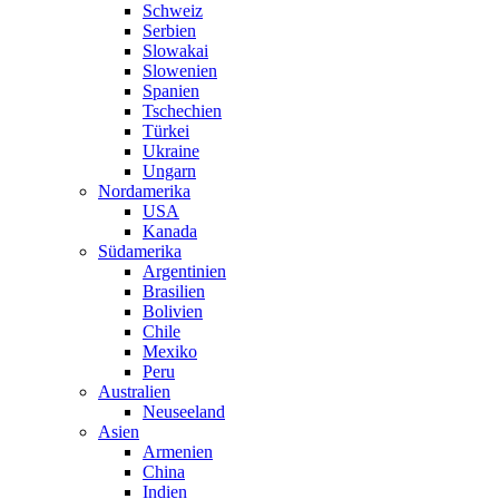
Schweiz
Serbien
Slowakai
Slowenien
Spanien
Tschechien
Türkei
Ukraine
Ungarn
Nordamerika
USA
Kanada
Südamerika
Argentinien
Brasilien
Bolivien
Chile
Mexiko
Peru
Australien
Neuseeland
Asien
Armenien
China
Indien