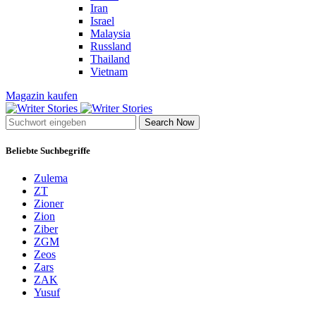
Iran
Israel
Malaysia
Russland
Thailand
Vietnam
Magazin kaufen
Search Now
Beliebte Suchbegriffe
Zulema
ZT
Zioner
Zion
Ziber
ZGM
Zeos
Zars
ZAK
Yusuf