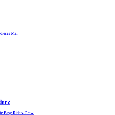
 dieses Mal
n
derz
ie Easy Riderz Crew