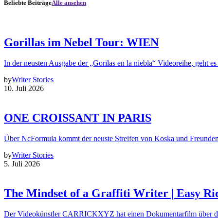
Beliebte Beiträge
Alle ansehen
Gorillas im Nebel Tour: WIEN
In der neusten Ausgabe der „Gorilas en la niebla“ Videoreihe, geht es
by
Writer Stories
10. Juli 2026
ONE CROISSANT IN PARIS
Über NcFormula kommt der neuste Streifen von Koska und Freunde
by
Writer Stories
5. Juli 2026
The Mindset of a Graffiti Writer | Easy Ri
Der Videokünstler CARRICKXYZ hat einen Dokumentarfilm über d