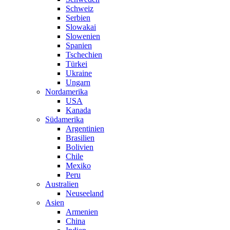
Schweiz
Serbien
Slowakai
Slowenien
Spanien
Tschechien
Türkei
Ukraine
Ungarn
Nordamerika
USA
Kanada
Südamerika
Argentinien
Brasilien
Bolivien
Chile
Mexiko
Peru
Australien
Neuseeland
Asien
Armenien
China