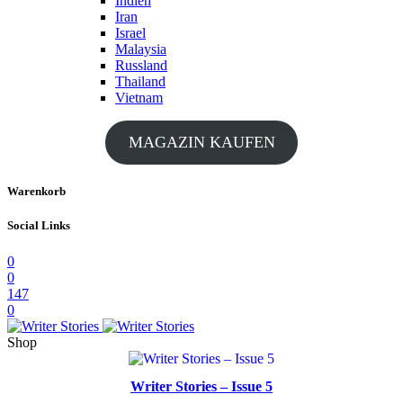
Indien
Iran
Israel
Malaysia
Russland
Thailand
Vietnam
MAGAZIN KAUFEN
Warenkorb
Social Links
0
0
147
0
Shop
Writer Stories – Issue 5