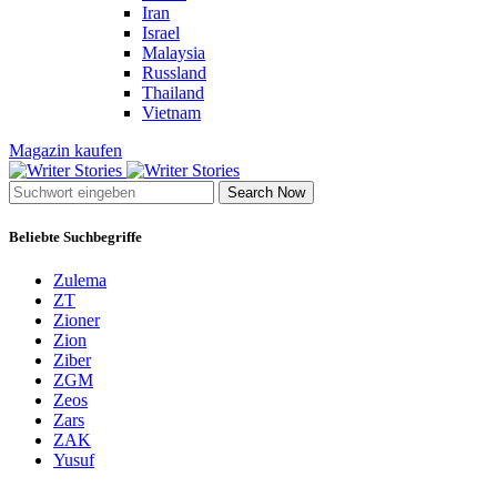
Iran
Israel
Malaysia
Russland
Thailand
Vietnam
Magazin kaufen
Search Now
Beliebte Suchbegriffe
Zulema
ZT
Zioner
Zion
Ziber
ZGM
Zeos
Zars
ZAK
Yusuf