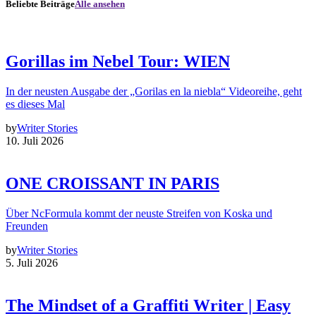
Beliebte Beiträge
Alle ansehen
Gorillas im Nebel Tour: WIEN
In der neusten Ausgabe der „Gorilas en la niebla“ Videoreihe, geht
es dieses Mal
by
Writer Stories
10. Juli 2026
ONE CROISSANT IN PARIS
Über NcFormula kommt der neuste Streifen von Koska und
Freunden
by
Writer Stories
5. Juli 2026
The Mindset of a Graffiti Writer | Easy