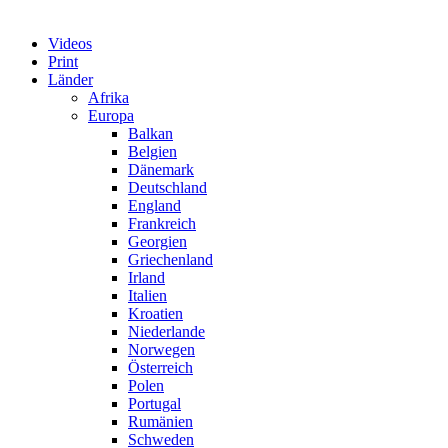
Videos
Print
Länder
Afrika
Europa
Balkan
Belgien
Dänemark
Deutschland
England
Frankreich
Georgien
Griechenland
Irland
Italien
Kroatien
Niederlande
Norwegen
Österreich
Polen
Portugal
Rumänien
Schweden