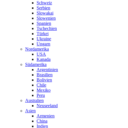
Schweiz
Serbien
Slowakai
Slowenien
Spanien
Tschechien
Türkei
Ukraine
Ungarn
Nordamerika
USA
Kanada
Südamerika
Argentinien
Brasilien
Bolivien
Chile
Mexiko
Peru
Australien
Neuseeland
Asien
Armenien
China
Indien