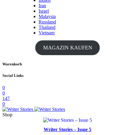
Indien
Iran
Israel
Malaysia
Russland
Thailand
Vietnam
MAGAZIN KAUFEN
Warenkorb
Social Links
0
0
147
0
Shop
Writer Stories – Issue 5