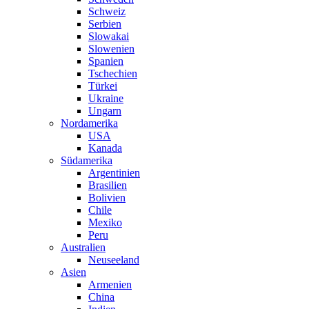
Schweiz
Serbien
Slowakai
Slowenien
Spanien
Tschechien
Türkei
Ukraine
Ungarn
Nordamerika
USA
Kanada
Südamerika
Argentinien
Brasilien
Bolivien
Chile
Mexiko
Peru
Australien
Neuseeland
Asien
Armenien
China