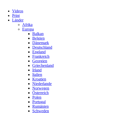
Videos
Print
Länder
Afrika
Europa
Balkan
Belgien
Dänemark
Deutschland
England
Frankreich
Georgien
Griechenland
Irland
Italien
Kroatien
Niederlande
Norwegen
Österreich
Polen
Portugal
Rumänien
Schweden