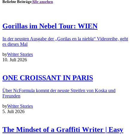
Beliebte Beiträge
Alle ansehen
Gorillas im Nebel Tour: WIEN
In der neusten Ausgabe der „Gorilas en la niebla“ Videoreihe, geht
es dieses Mal
by
Writer Stories
10. Juli 2026
ONE CROISSANT IN PARIS
Über NcFormula kommt der neuste Streifen von Koska und
Freunden
by
Writer Stories
5. Juli 2026
The Mindset of a Graffiti Writer | Easy