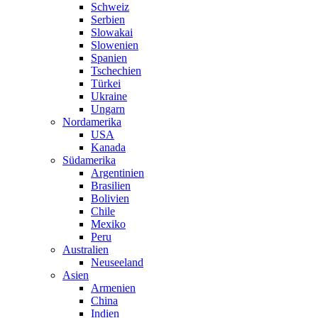
Schweiz
Serbien
Slowakai
Slowenien
Spanien
Tschechien
Türkei
Ukraine
Ungarn
Nordamerika
USA
Kanada
Südamerika
Argentinien
Brasilien
Bolivien
Chile
Mexiko
Peru
Australien
Neuseeland
Asien
Armenien
China
Indien