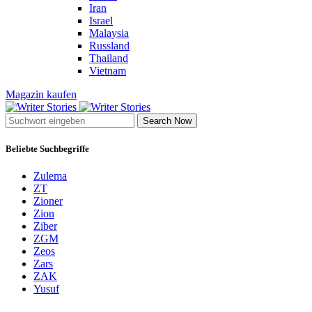
Iran
Israel
Malaysia
Russland
Thailand
Vietnam
Magazin kaufen
Search Now
Beliebte Suchbegriffe
Zulema
ZT
Zioner
Zion
Ziber
ZGM
Zeos
Zars
ZAK
Yusuf