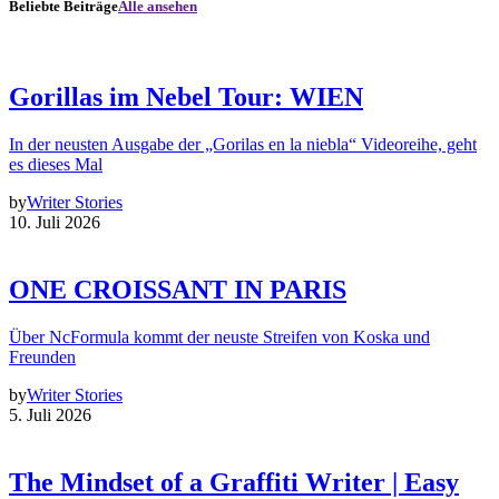
Beliebte Beiträge
Alle ansehen
Gorillas im Nebel Tour: WIEN
In der neusten Ausgabe der „Gorilas en la niebla“ Videoreihe, geht
es dieses Mal
by
Writer Stories
10. Juli 2026
ONE CROISSANT IN PARIS
Über NcFormula kommt der neuste Streifen von Koska und
Freunden
by
Writer Stories
5. Juli 2026
The Mindset of a Graffiti Writer | Easy