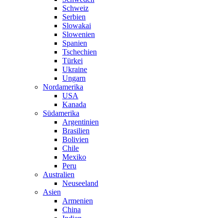
Schweiz
Serbien
Slowakai
Slowenien
Spanien
Tschechien
Türkei
Ukraine
Ungarn
Nordamerika
USA
Kanada
Südamerika
Argentinien
Brasilien
Bolivien
Chile
Mexiko
Peru
Australien
Neuseeland
Asien
Armenien
China