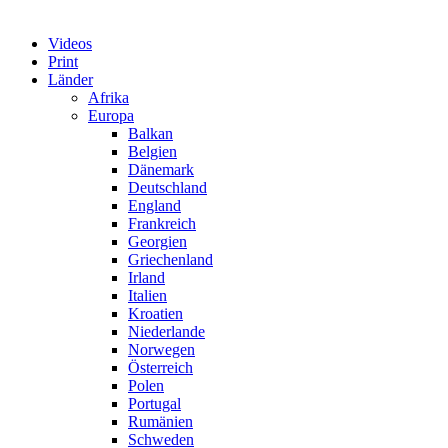
Videos
Print
Länder
Afrika
Europa
Balkan
Belgien
Dänemark
Deutschland
England
Frankreich
Georgien
Griechenland
Irland
Italien
Kroatien
Niederlande
Norwegen
Österreich
Polen
Portugal
Rumänien
Schweden