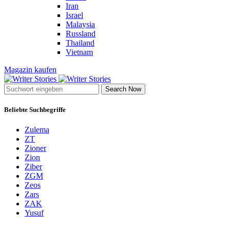
Iran
Israel
Malaysia
Russland
Thailand
Vietnam
Magazin kaufen
Search Now
Beliebte Suchbegriffe
Zulema
ZT
Zioner
Zion
Ziber
ZGM
Zeos
Zars
ZAK
Yusuf