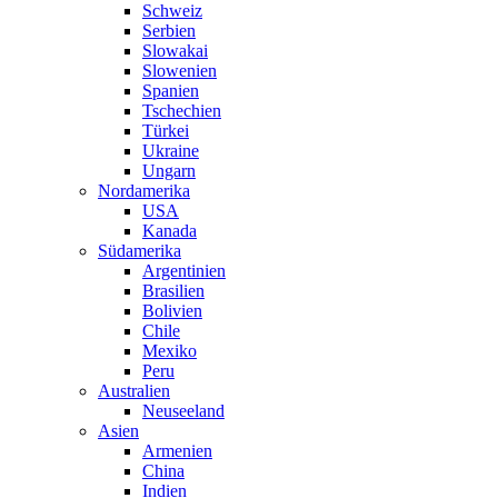
Schweiz
Serbien
Slowakai
Slowenien
Spanien
Tschechien
Türkei
Ukraine
Ungarn
Nordamerika
USA
Kanada
Südamerika
Argentinien
Brasilien
Bolivien
Chile
Mexiko
Peru
Australien
Neuseeland
Asien
Armenien
China
Indien