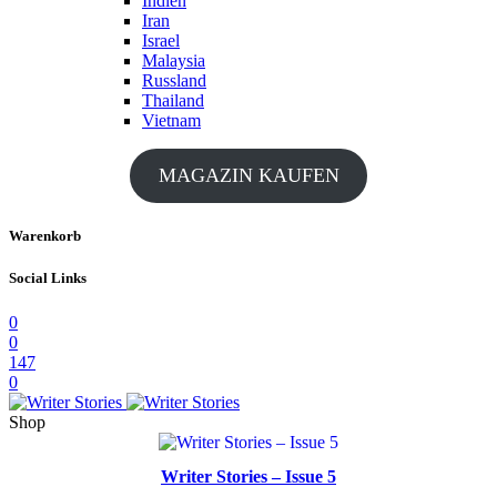
Indien
Iran
Israel
Malaysia
Russland
Thailand
Vietnam
MAGAZIN KAUFEN
Warenkorb
Social Links
0
0
147
0
Shop
Writer Stories – Issue 5