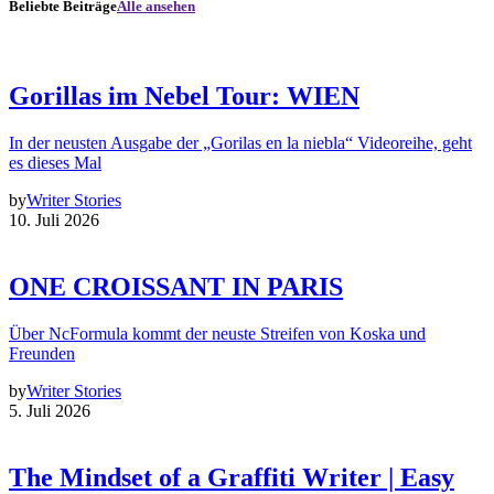
Beliebte Beiträge
Alle ansehen
Gorillas im Nebel Tour: WIEN
In der neusten Ausgabe der „Gorilas en la niebla“ Videoreihe, geht
es dieses Mal
by
Writer Stories
10. Juli 2026
ONE CROISSANT IN PARIS
Über NcFormula kommt der neuste Streifen von Koska und
Freunden
by
Writer Stories
5. Juli 2026
The Mindset of a Graffiti Writer | Easy