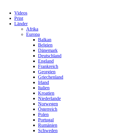
Videos
Print
Länder
Afrika
Europa
Balkan
Belgien
Dänemark
Deutschland
England
Frankreich
Georgien
Griechenland
Irland
Italien
Kroatien
Niederlande
Norwegen
Österreich
Polen
Portugal
Rumänien
Schweden