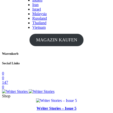
Indien
Iran
Israel
Malaysia
Russland
Thailand
Vietnam
MAGAZIN KAUFEN
Warenkorb
Social Links
0
0
147
0
Shop
Writer Stories – Issue 5