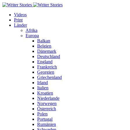
Videos
Print
Länder
Afrika
Europa
Balkan
Belgien
Dänemark
Deutschland
England
Frankreich
Georgien
Griechenland
Irland
Italien
Kroatien
Niederlande
Norwegen
Österreich
Polen
Portugal
Rumänien
Schweden