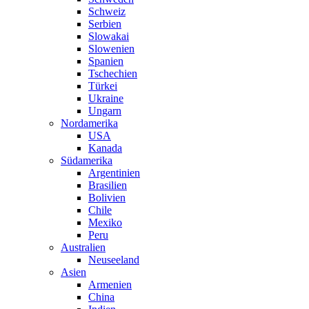
Schweiz
Serbien
Slowakai
Slowenien
Spanien
Tschechien
Türkei
Ukraine
Ungarn
Nordamerika
USA
Kanada
Südamerika
Argentinien
Brasilien
Bolivien
Chile
Mexiko
Peru
Australien
Neuseeland
Asien
Armenien
China