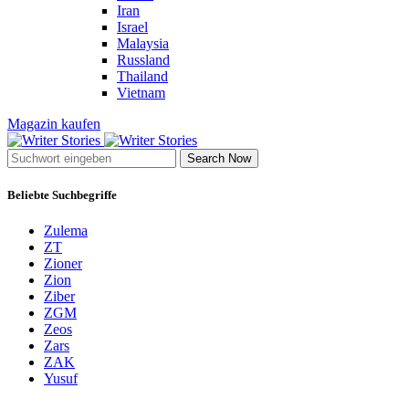
Iran
Israel
Malaysia
Russland
Thailand
Vietnam
Magazin kaufen
Search Now
Beliebte Suchbegriffe
Zulema
ZT
Zioner
Zion
Ziber
ZGM
Zeos
Zars
ZAK
Yusuf