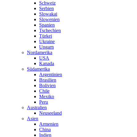
Schweiz
Serbien
Slowakai
Slowenien
Spanien
Tschechien
Türkei
Ukraine
Ungarn
Nordamerika
USA
Kanada
Südamerika
Argentinien
Brasilien
Bolivien
Chile
Mexiko
Peru
Australien
Neuseeland
Asien
Armenien
China
Indien