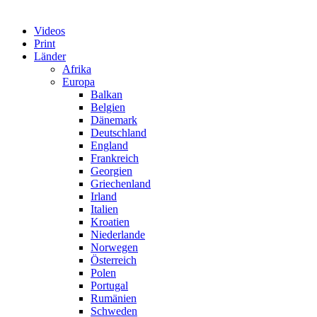
Videos
Print
Länder
Afrika
Europa
Balkan
Belgien
Dänemark
Deutschland
England
Frankreich
Georgien
Griechenland
Irland
Italien
Kroatien
Niederlande
Norwegen
Österreich
Polen
Portugal
Rumänien
Schweden