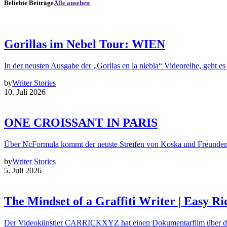
Beliebte Beiträge
Alle ansehen
Gorillas im Nebel Tour: WIEN
In der neusten Ausgabe der „Gorilas en la niebla“ Videoreihe, geht es
by
Writer Stories
10. Juli 2026
ONE CROISSANT IN PARIS
Über NcFormula kommt der neuste Streifen von Koska und Freunde
by
Writer Stories
5. Juli 2026
The Mindset of a Graffiti Writer | Easy Ri
Der Videokünstler CARRICKXYZ hat einen Dokumentarfilm über d