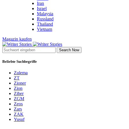
Iran
Israel
Malaysia
Russland
Thailand
Vietnam
Magazin kaufen
Search Now
Beliebte Suchbegriffe
Zulema
ZT
Zioner
Zion
Ziber
ZGM
Zeos
Zars
ZAK
Yusuf