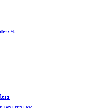
 dieses Mal
n
derz
ie Easy Riderz Crew