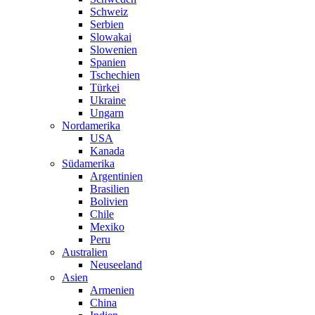
Schweiz
Serbien
Slowakai
Slowenien
Spanien
Tschechien
Türkei
Ukraine
Ungarn
Nordamerika
USA
Kanada
Südamerika
Argentinien
Brasilien
Bolivien
Chile
Mexiko
Peru
Australien
Neuseeland
Asien
Armenien
China