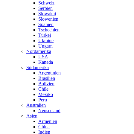
Schweiz
Serbien
Slowakai
Slowenien
Spanien
Tschechien
Türkei
Ukraine
Ungarn
Nordamerika
USA
Kanada
Südamerika
Argentinien
Brasilien
Bolivien
Chile
Mexiko
Peru
Australien
Neuseeland
Asien
Armenien
China
Indien