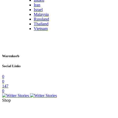
Indien
Iran
Israel
Malaysia
Russland
Thailand
Vietnam
Warenkorb
Social Links
0
0
147
0
Shop