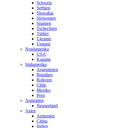
Schweiz
Serbien
Slowakai
Slowenien
Spanien
Tschechien
Türkei
Ukraine
Ungarn
Nordamerika
USA
Kanada
Südamerika
Argentinien
Brasilien
Bolivien
Chile
Mexiko
Peru
Australien
Neuseeland
Asien
Armenien
China
Indien