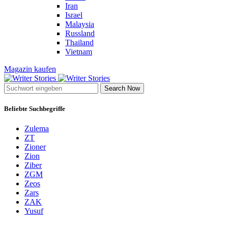
Iran
Israel
Malaysia
Russland
Thailand
Vietnam
Magazin kaufen
Search Now
Beliebte Suchbegriffe
Zulema
ZT
Zioner
Zion
Ziber
ZGM
Zeos
Zars
ZAK
Yusuf