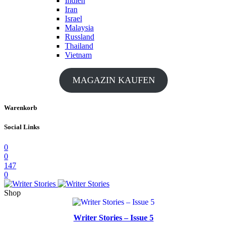
Indien
Iran
Israel
Malaysia
Russland
Thailand
Vietnam
MAGAZIN KAUFEN
Warenkorb
Social Links
0
0
147
0
Shop
Writer Stories – Issue 5