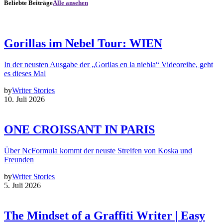
Beliebte Beiträge
Alle ansehen
Gorillas im Nebel Tour: WIEN
In der neusten Ausgabe der „Gorilas en la niebla“ Videoreihe, geht
es dieses Mal
by
Writer Stories
10. Juli 2026
ONE CROISSANT IN PARIS
Über NcFormula kommt der neuste Streifen von Koska und
Freunden
by
Writer Stories
5. Juli 2026
The Mindset of a Graffiti Writer | Easy