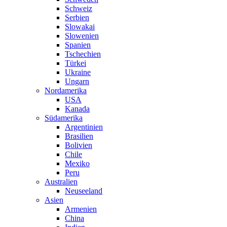
Schweiz
Serbien
Slowakai
Slowenien
Spanien
Tschechien
Türkei
Ukraine
Ungarn
Nordamerika
USA
Kanada
Südamerika
Argentinien
Brasilien
Bolivien
Chile
Mexiko
Peru
Australien
Neuseeland
Asien
Armenien
China