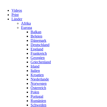
Videos
Print
Länder
Afrika
Europa
Balkan
Belgien
Dänemark
Deutschland
England
Frankreich
Georgien
Griechenland
Irland
Italien
Kroatien
Niederlande
Norwegen
Österreich
Polen
Portugal
Rumänien
Schweden