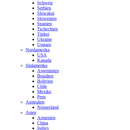
Schweiz
Serbien
Slowakai
Slowenien
Spanien
Tschechien
Türkei
Ukraine
Ungarn
Nordamerika
USA
Kanada
Südamerika
Argentinien
Brasilien
Bolivien
Chile
Mexiko
Peru
Australien
Neuseeland
Asien
Armenien
China
Indien