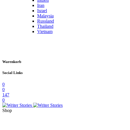
Indien
Iran
Israel
Malaysia
Russland
Thailand
Vietnam
Warenkorb
Social Links
0
0
147
0
Shop