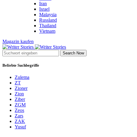
Iran
Israel
Malaysia
Russland
Thailand
Vietnam
Magazin kaufen
Search Now
Beliebte Suchbegriffe
Zulema
ZT
Zioner
Zion
Ziber
ZGM
Zeos
Zars
ZAK
Yusuf