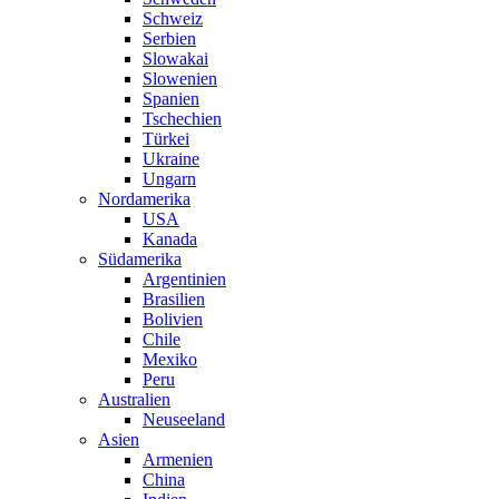
Schweiz
Serbien
Slowakai
Slowenien
Spanien
Tschechien
Türkei
Ukraine
Ungarn
Nordamerika
USA
Kanada
Südamerika
Argentinien
Brasilien
Bolivien
Chile
Mexiko
Peru
Australien
Neuseeland
Asien
Armenien
China