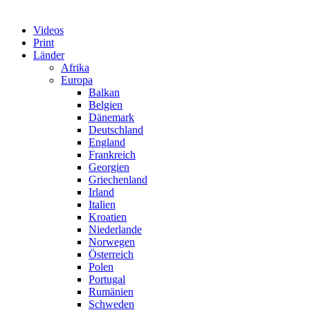
Videos
Print
Länder
Afrika
Europa
Balkan
Belgien
Dänemark
Deutschland
England
Frankreich
Georgien
Griechenland
Irland
Italien
Kroatien
Niederlande
Norwegen
Österreich
Polen
Portugal
Rumänien
Schweden