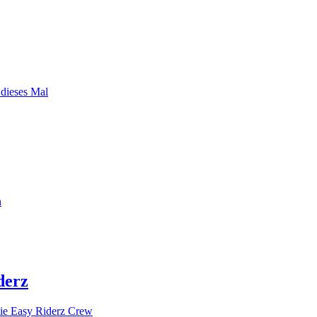
 dieses Mal
n
derz
ie Easy Riderz Crew