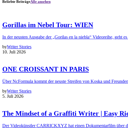
Beliebte Beiträge
Alle ansehen
Gorillas im Nebel Tour: WIEN
In der neusten Ausgabe der „Gorilas en la niebla“ Videoreihe, geht es
by
Writer Stories
10. Juli 2026
ONE CROISSANT IN PARIS
Über NcFormula kommt der neuste Streifen von Koska und Freunde
by
Writer Stories
5. Juli 2026
The Mindset of a Graffiti Writer | Easy Ri
Der Videokünstler CARRICKXYZ hat einen Dokumentarfilm über d