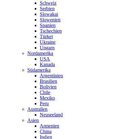
Schweiz
Serbien
Slowakai
Slowenien
Spanien
Tschechien
Türkei
Ukraine
Ungarn
Nordamerika
USA
Kanada
Südamerika
Argentinien
Brasilien
Bolivien
Chile
Mexiko
Peru
Australien
Neuseeland
Asien
Armenien
China
Indien