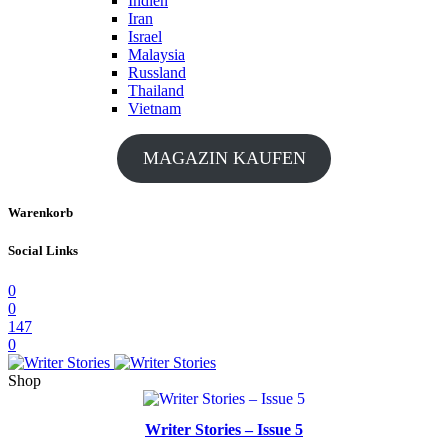
Indien
Iran
Israel
Malaysia
Russland
Thailand
Vietnam
MAGAZIN KAUFEN
Warenkorb
Social Links
0
0
147
0
Shop
Writer Stories – Issue 5