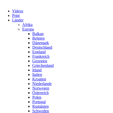
Videos
Print
Länder
Afrika
Europa
Balkan
Belgien
Dänemark
Deutschland
England
Frankreich
Georgien
Griechenland
Irland
Italien
Kroatien
Niederlande
Norwegen
Österreich
Polen
Portugal
Rumänien
Schweden