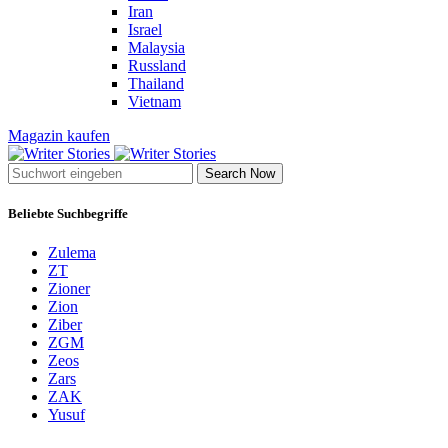
Iran
Israel
Malaysia
Russland
Thailand
Vietnam
Magazin kaufen
Search Now
Beliebte Suchbegriffe
Zulema
ZT
Zioner
Zion
Ziber
ZGM
Zeos
Zars
ZAK
Yusuf