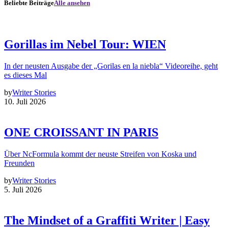
Beliebte Beiträge
Alle ansehen
Gorillas im Nebel Tour: WIEN
In der neusten Ausgabe der „Gorilas en la niebla“ Videoreihe, geht
es dieses Mal
by
Writer Stories
10. Juli 2026
ONE CROISSANT IN PARIS
Über NcFormula kommt der neuste Streifen von Koska und
Freunden
by
Writer Stories
5. Juli 2026
The Mindset of a Graffiti Writer | Easy