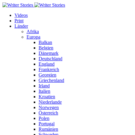
Videos
Print
Länder
Afrika
Europa
Balkan
Belgien
Dänemark
Deutschland
England
Frankreich
Georgien
Griechenland
Irland
Italien
Kroatien
Niederlande
Norwegen
Österreich
Polen
Portugal
Rumänien
Schweden