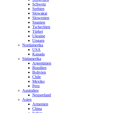
Schweiz
Serbien
Slowakai
Slowenien
Spanien
Tschechien
Türkei
Ukraine
Ungarn
Nordamerika
USA
Kanada
Südamerika
Argentinien
Brasilien
Bolivien
Chile
Mexiko
Peru
Australien
Neuseeland
Asien
Armenien
China