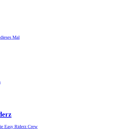
 dieses Mal
n
derz
ie Easy Riderz Crew