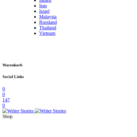
Indien
Iran
Israel
Malaysia
Russland
Thailand
Vietnam
Warenkorb
Social Links
0
0
147
0
Shop