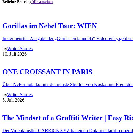
Beliebte Beiträge
Alle ansehen
Gorillas im Nebel Tour: WIEN
In der neusten Ausgabe der „Gorilas en la niebla“ Videoreihe, geht es
by
Writer Stories
10. Juli 2026
ONE CROISSANT IN PARIS
Über NcFormula kommt der neuste Streifen von Koska und Freunde
by
Writer Stories
5. Juli 2026
The Mindset of a Graffiti Writer | Easy Ri
Der Videokünstler CARRICKXYZ hat einen Dokumentarfilm über d