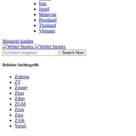
Iran
Israel
Malaysia
Russland
Thailand
Vietnam
Magazin kaufen
Search Now
Beliebte Suchbegriffe
Zulema
ZT
Zioner
Zion
Ziber
ZGM
Zeos
Zars
ZAK
Yusuf