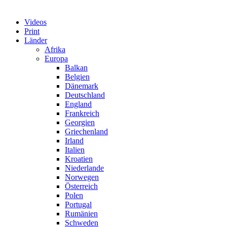
Videos
Print
Länder
Afrika
Europa
Balkan
Belgien
Dänemark
Deutschland
England
Frankreich
Georgien
Griechenland
Irland
Italien
Kroatien
Niederlande
Norwegen
Österreich
Polen
Portugal
Rumänien
Schweden