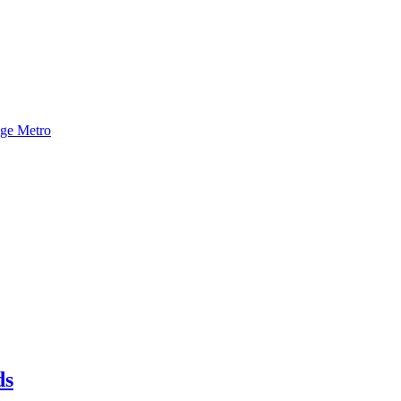
nge Metro
ds