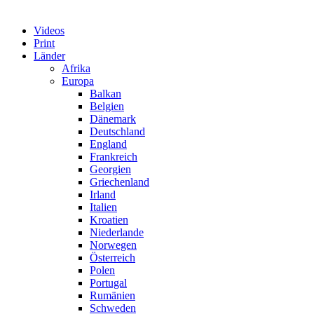
Videos
Print
Länder
Afrika
Europa
Balkan
Belgien
Dänemark
Deutschland
England
Frankreich
Georgien
Griechenland
Irland
Italien
Kroatien
Niederlande
Norwegen
Österreich
Polen
Portugal
Rumänien
Schweden