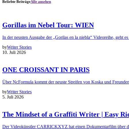
Beliebte Beiträge
Alle ansehen
Gorillas im Nebel Tour: WIEN
In der neusten Ausgabe der „Gorilas en la niebla“ Videoreihe, geht es
by
Writer Stories
10. Juli 2026
ONE CROISSANT IN PARIS
Über NcFormula kommt der neuste Streifen von Koska und Freunde
by
Writer Stories
5. Juli 2026
The Mindset of a Graffiti Writer | Easy Ri
Der Videokünstler CARRICKXYZ hat einen Dokumentarfilm über d