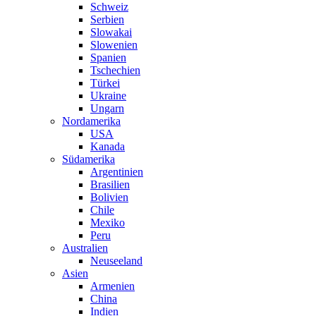
Schweiz
Serbien
Slowakai
Slowenien
Spanien
Tschechien
Türkei
Ukraine
Ungarn
Nordamerika
USA
Kanada
Südamerika
Argentinien
Brasilien
Bolivien
Chile
Mexiko
Peru
Australien
Neuseeland
Asien
Armenien
China
Indien