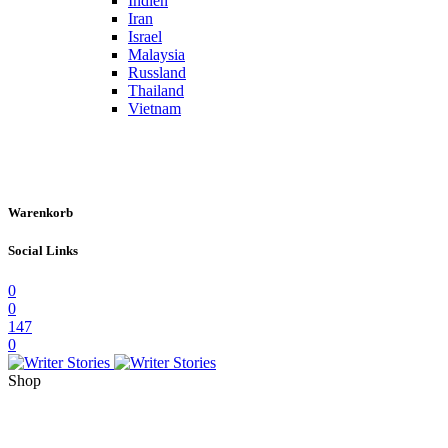
Indien
Iran
Israel
Malaysia
Russland
Thailand
Vietnam
Warenkorb
Social Links
0
0
147
0
Shop