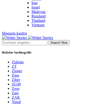
Iran
Israel
Malaysia
Russland
Thailand
Vietnam
Magazin kaufen
Search Now
Beliebte Suchbegriffe
Zulema
ZT
Zioner
Zion
Ziber
ZGM
Zeos
Zars
ZAK
Yusuf