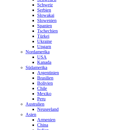
Schweiz
Serbien
Slowakai
Slowenien
Spanien
Tschechien
Türkei
Ukraine
Ungarn
Nordamerika
USA
Kanada
Südamerika
Argentinien
Brasilien
Bolivien
Chile
Mexiko
Peru
Australien
Neuseeland
Asien
Armenien
China