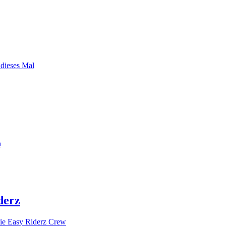
 dieses Mal
n
derz
ie Easy Riderz Crew