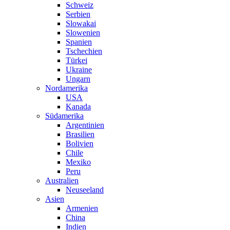
Schweiz
Serbien
Slowakai
Slowenien
Spanien
Tschechien
Türkei
Ukraine
Ungarn
Nordamerika
USA
Kanada
Südamerika
Argentinien
Brasilien
Bolivien
Chile
Mexiko
Peru
Australien
Neuseeland
Asien
Armenien
China
Indien