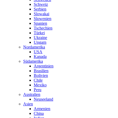
Schweiz
Serbien
Slowakai
Slowenien
Spanien
Tschechien
Türkei
Ukraine
Ungarn
Nordamerika
USA
Kanada
Südamerika
Argentinien
Brasilien
Bolivien
Chile
Mexiko
Peru
Australien
Neuseeland
Asien
Armenien
China