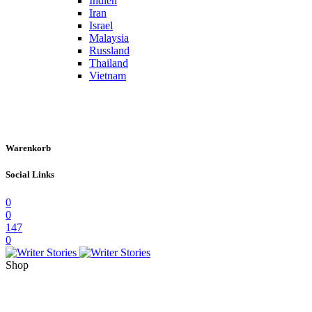
Indien
Iran
Israel
Malaysia
Russland
Thailand
Vietnam
Warenkorb
Social Links
0
0
147
0
Shop