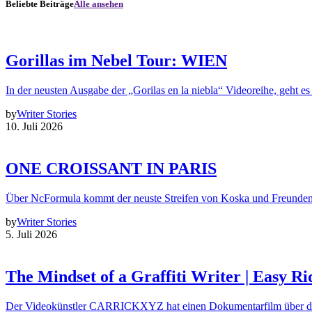
Beliebte Beiträge
Alle ansehen
Gorillas im Nebel Tour: WIEN
In der neusten Ausgabe der „Gorilas en la niebla“ Videoreihe, geht es
by
Writer Stories
10. Juli 2026
ONE CROISSANT IN PARIS
Über NcFormula kommt der neuste Streifen von Koska und Freunde
by
Writer Stories
5. Juli 2026
The Mindset of a Graffiti Writer | Easy Ri
Der Videokünstler CARRICKXYZ hat einen Dokumentarfilm über d