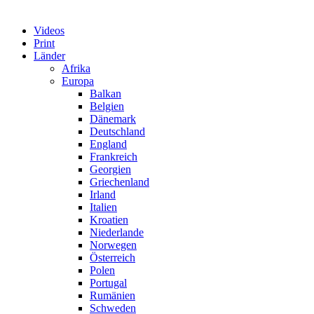
Videos
Print
Länder
Afrika
Europa
Balkan
Belgien
Dänemark
Deutschland
England
Frankreich
Georgien
Griechenland
Irland
Italien
Kroatien
Niederlande
Norwegen
Österreich
Polen
Portugal
Rumänien
Schweden