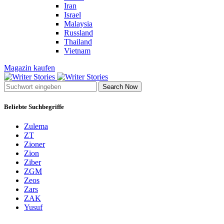
Iran
Israel
Malaysia
Russland
Thailand
Vietnam
Magazin kaufen
Search Now
Beliebte Suchbegriffe
Zulema
ZT
Zioner
Zion
Ziber
ZGM
Zeos
Zars
ZAK
Yusuf