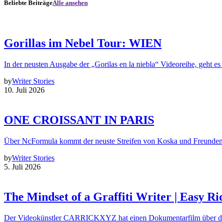
Beliebte Beiträge
Alle ansehen
Gorillas im Nebel Tour: WIEN
In der neusten Ausgabe der „Gorilas en la niebla“ Videoreihe, geht es
by
Writer Stories
10. Juli 2026
ONE CROISSANT IN PARIS
Über NcFormula kommt der neuste Streifen von Koska und Freunde
by
Writer Stories
5. Juli 2026
The Mindset of a Graffiti Writer | Easy Ri
Der Videokünstler CARRICKXYZ hat einen Dokumentarfilm über d