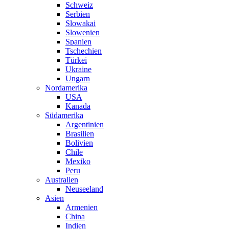
Schweiz
Serbien
Slowakai
Slowenien
Spanien
Tschechien
Türkei
Ukraine
Ungarn
Nordamerika
USA
Kanada
Südamerika
Argentinien
Brasilien
Bolivien
Chile
Mexiko
Peru
Australien
Neuseeland
Asien
Armenien
China
Indien