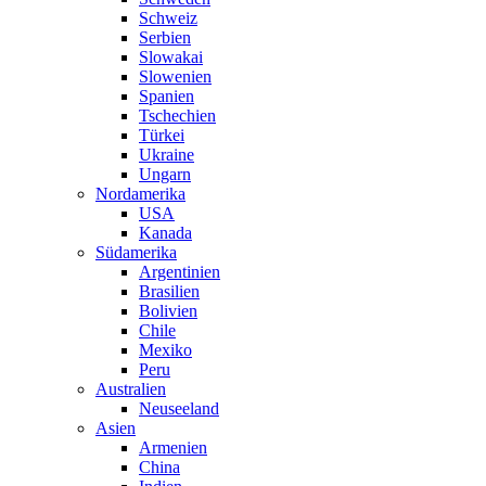
Schweiz
Serbien
Slowakai
Slowenien
Spanien
Tschechien
Türkei
Ukraine
Ungarn
Nordamerika
USA
Kanada
Südamerika
Argentinien
Brasilien
Bolivien
Chile
Mexiko
Peru
Australien
Neuseeland
Asien
Armenien
China