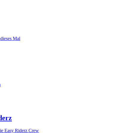
 dieses Mal
n
derz
ie Easy Riderz Crew