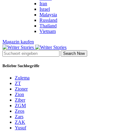
Iran
Israel
Malaysia
Russland
Thailand
Vietnam
Magazin kaufen
Search Now
Beliebte Suchbegriffe
Zulema
ZT
Zioner
Zion
Ziber
ZGM
Zeos
Zars
ZAK
Yusuf