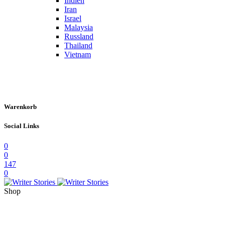
Indien
Iran
Israel
Malaysia
Russland
Thailand
Vietnam
Warenkorb
Social Links
0
0
147
0
Shop