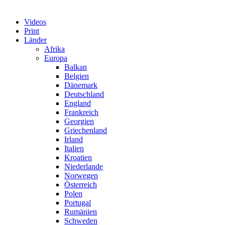
Videos
Print
Länder
Afrika
Europa
Balkan
Belgien
Dänemark
Deutschland
England
Frankreich
Georgien
Griechenland
Irland
Italien
Kroatien
Niederlande
Norwegen
Österreich
Polen
Portugal
Rumänien
Schweden