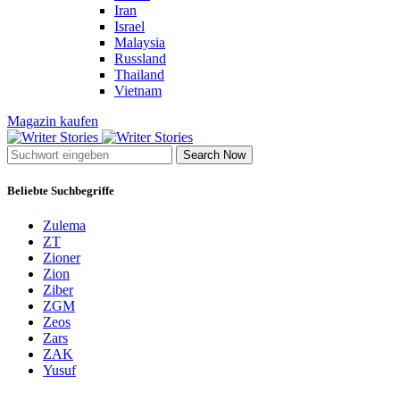
Iran
Israel
Malaysia
Russland
Thailand
Vietnam
Magazin kaufen
Search Now
Beliebte Suchbegriffe
Zulema
ZT
Zioner
Zion
Ziber
ZGM
Zeos
Zars
ZAK
Yusuf