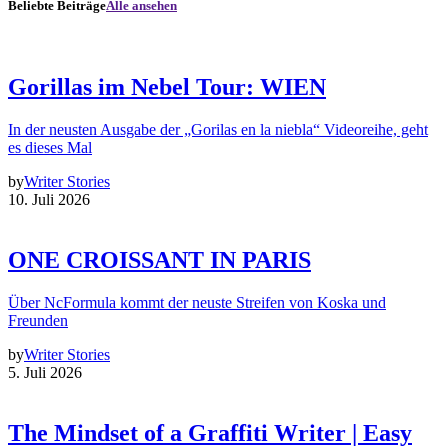
Beliebte Beiträge
Alle ansehen
Gorillas im Nebel Tour: WIEN
In der neusten Ausgabe der „Gorilas en la niebla“ Videoreihe, geht
es dieses Mal
by
Writer Stories
10. Juli 2026
ONE CROISSANT IN PARIS
Über NcFormula kommt der neuste Streifen von Koska und
Freunden
by
Writer Stories
5. Juli 2026
The Mindset of a Graffiti Writer | Easy