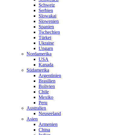
Schweiz
Serbien
Slowakai
Slowenien
Spanien
Tschechien
Türkei
Ukraine
Ungarn
Nordamerika
USA
Kanada
Südamerika
Argentinien
Brasilien
Bolivien
Chile
Mexiko
Peru
Australien
Neuseeland
Asien
Armenien
China