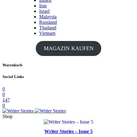
Indien
Iran
Israel
Malaysia
Russland
Thailand
Vietnam
MAGAZIN KAUFEN
Warenkorb
Social Links
0
0
147
0
Shop
Writer Stories – Issue 5