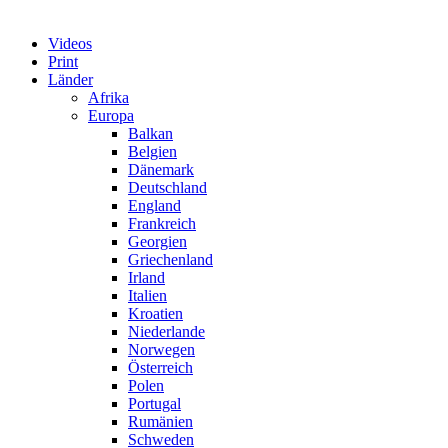
Videos
Print
Länder
Afrika
Europa
Balkan
Belgien
Dänemark
Deutschland
England
Frankreich
Georgien
Griechenland
Irland
Italien
Kroatien
Niederlande
Norwegen
Österreich
Polen
Portugal
Rumänien
Schweden