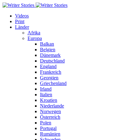
Videos
Print
Länder
Afrika
Europa
Balkan
Belgien
Dänemark
Deutschland
England
Frankreich
Georgien
Griechenland
Irland
Italien
Kroatien
Niederlande
Norwegen
Österreich
Polen
Portugal
Rumänien
Schweden