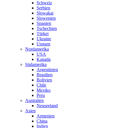
Schweiz
Serbien
Slowakai
Slowenien
Spanien
Tschechien
Türkei
Ukraine
Ungarn
Nordamerika
USA
Kanada
Südamerika
Argentinien
Brasilien
Bolivien
Chile
Mexiko
Peru
Australien
Neuseeland
Asien
Armenien
China
Indien