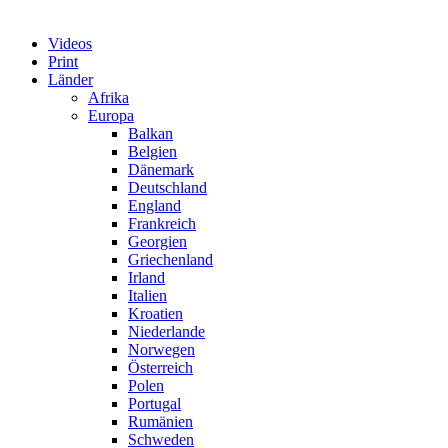
Videos
Print
Länder
Afrika
Europa
Balkan
Belgien
Dänemark
Deutschland
England
Frankreich
Georgien
Griechenland
Irland
Italien
Kroatien
Niederlande
Norwegen
Österreich
Polen
Portugal
Rumänien
Schweden