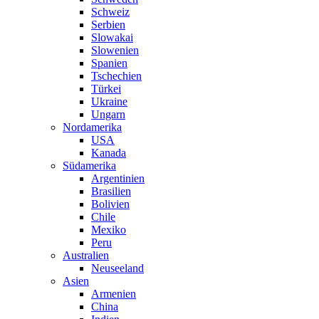
Schweiz
Serbien
Slowakai
Slowenien
Spanien
Tschechien
Türkei
Ukraine
Ungarn
Nordamerika
USA
Kanada
Südamerika
Argentinien
Brasilien
Bolivien
Chile
Mexiko
Peru
Australien
Neuseeland
Asien
Armenien
China