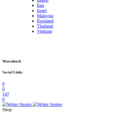
Indien
Iran
Israel
Malaysia
Russland
Thailand
Vietnam
Warenkorb
Social Links
0
0
147
0
Shop