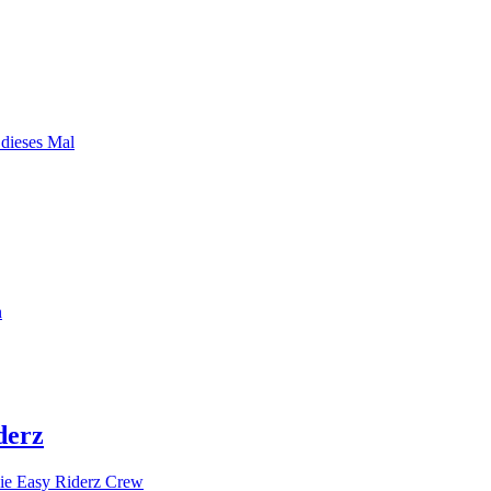
 dieses Mal
n
derz
ie Easy Riderz Crew