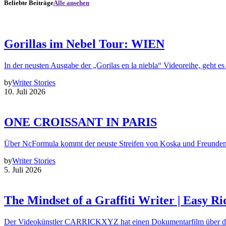
Beliebte Beiträge
Alle ansehen
Gorillas im Nebel Tour: WIEN
In der neusten Ausgabe der „Gorilas en la niebla“ Videoreihe, geht es
by
Writer Stories
10. Juli 2026
ONE CROISSANT IN PARIS
Über NcFormula kommt der neuste Streifen von Koska und Freunde
by
Writer Stories
5. Juli 2026
The Mindset of a Graffiti Writer | Easy Ri
Der Videokünstler CARRICKXYZ hat einen Dokumentarfilm über d