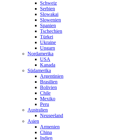
Schweiz
Serbien
Slowakai
Slowenien
Spanien
Tschechien
Türkei
Ukraine
Ungarn
Nordamerika
USA
Kanada
Südamerika
Argentinien
Brasilien
Bolivien
Chile
Mexiko
Peru
Australien
Neuseeland
Asien
Armenien
China
Indien