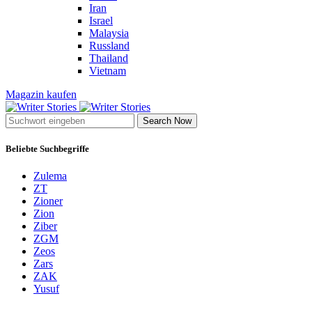
Iran
Israel
Malaysia
Russland
Thailand
Vietnam
Magazin kaufen
Search Now
Beliebte Suchbegriffe
Zulema
ZT
Zioner
Zion
Ziber
ZGM
Zeos
Zars
ZAK
Yusuf