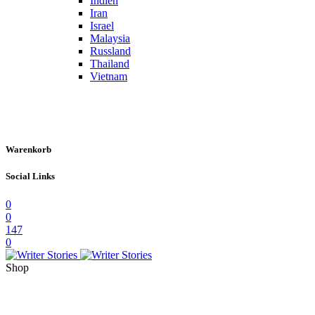
Indien
Iran
Israel
Malaysia
Russland
Thailand
Vietnam
Warenkorb
Social Links
0
0
147
0
Shop