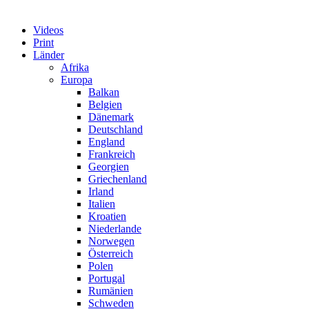
Videos
Print
Länder
Afrika
Europa
Balkan
Belgien
Dänemark
Deutschland
England
Frankreich
Georgien
Griechenland
Irland
Italien
Kroatien
Niederlande
Norwegen
Österreich
Polen
Portugal
Rumänien
Schweden