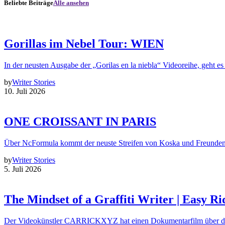
Beliebte Beiträge
Alle ansehen
Gorillas im Nebel Tour: WIEN
In der neusten Ausgabe der „Gorilas en la niebla“ Videoreihe, geht es
by
Writer Stories
10. Juli 2026
ONE CROISSANT IN PARIS
Über NcFormula kommt der neuste Streifen von Koska und Freunde
by
Writer Stories
5. Juli 2026
The Mindset of a Graffiti Writer | Easy Ri
Der Videokünstler CARRICKXYZ hat einen Dokumentarfilm über d