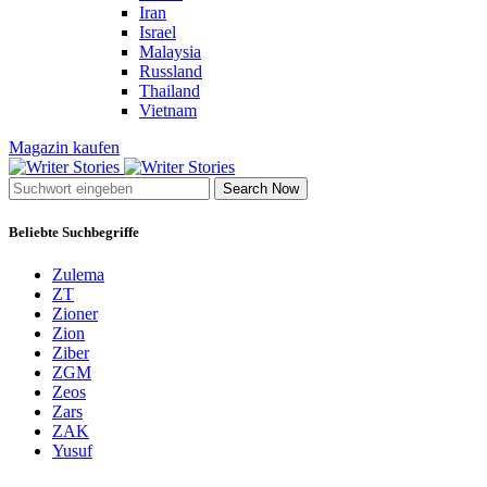
Iran
Israel
Malaysia
Russland
Thailand
Vietnam
Magazin kaufen
Search Now
Beliebte Suchbegriffe
Zulema
ZT
Zioner
Zion
Ziber
ZGM
Zeos
Zars
ZAK
Yusuf