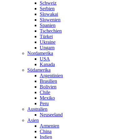
Schweiz
Serbien
Slowakai
Slowenien
Spanien
Tschechien
Türkei
Ukraine
Ungarn
Nordamerika
USA
Kanada
Südamerika
Argentinien
Brasilien
Bolivien
Chile
Mexiko
Peru
Australien
Neuseeland
Asien
Armenien
China
Indien