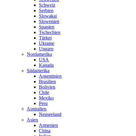
Schweiz
Serbien
Slowakai
Slowenien
Spanien
Tschechien
Türkei
Ukraine
Ungarn
Nordamerika
USA
Kanada
Südamerika
Argentinien
Brasilien
Bolivien
Chile
Mexiko
Peru
Australien
Neuseeland
Asien
Armenien
China