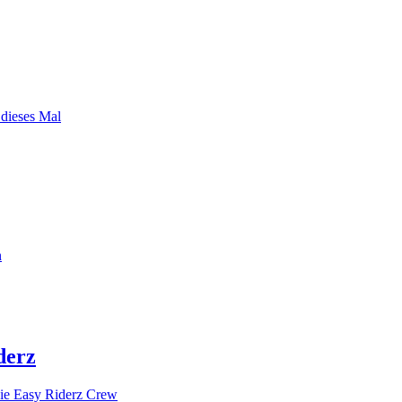
 dieses Mal
n
derz
ie Easy Riderz Crew